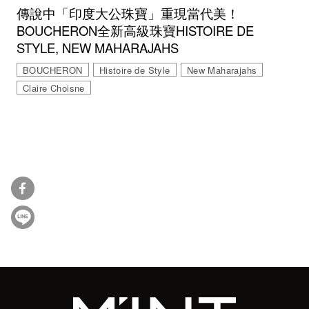
傳說中「印度大公珠寶」重現當代美！
BOUCHERON全新高級珠寶HISTOIRE DE
STYLE, NEW MAHARAJAHS
BOUCHERON
Histoire de Style
New Maharajahs
Claire Choisne