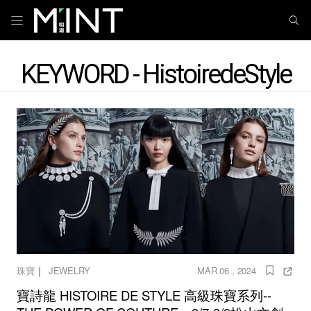
KEYWORD - HistoiredeStyle
｜
珠寶
JEWELRY
MAR 06 , 2024
寶詩龍 HISTOIRE DE STYLE 高級珠寶系列--