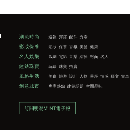
潮流時尚
速報
穿搭
配件
秀場
彩妝保養
彩妝
保養
香氛
美髮
健康
名人娛樂
戲劇
電影
音樂
綜藝
封面
名人
鐘錶珠寶
玩錶
珠寶
拍賣
風格生活
美食
旅遊
設計
人物
星座
情感
藝文
賞車
創意城市
房產熱點
建築話題
空間品味
訂閱明潮M’INT電子報