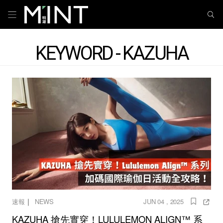
KEYWORD - KAZUHA
｜
速報
NEWS
JUN 04 , 2025
KAZUHA 搶先實穿！LULULEMON ALIGN™ 系