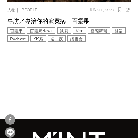
｜
人物
PEOPLE
JUN 20 , 2023
專訪／專治你的寂寞病 百靈果
百靈果
百靈果News
凱莉
Ken
國際新聞
雙語
Podcast
KK秀
週二夜
讀書會