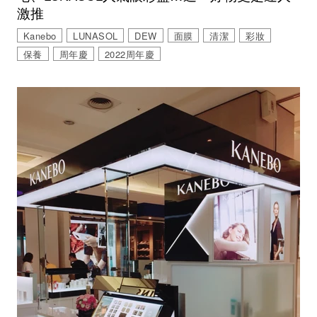
激推
Kanebo
LUNASOL
DEW
面膜
清潔
彩妝
保養
周年慶
2022周年慶