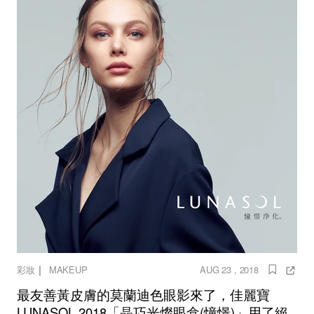
｜
彩妝
MAKEUP
AUG 23 , 2018
最友善黃皮膚的莫蘭迪色眼影來了，佳麗寶
LUNASOL 2018「晶巧光燦眼盒(憧憬)」用了絕