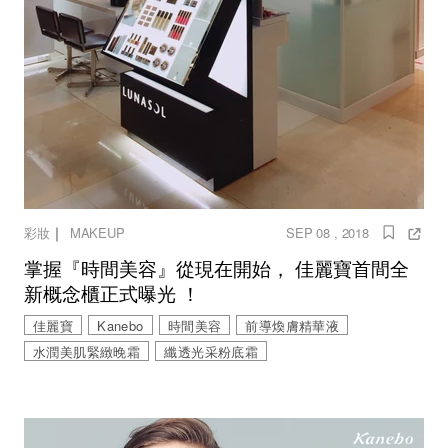
｜
彩妝
MAKEUP
SEP 08 , 2018
掌握『時間美容』從現在開始， 佳麗寶首間全
新概念櫃正式曝光 ！
佳麗寶
Kanebo
時間美容
前導煥膚精華液
水潤美肌緊緻晚霜
纖透光采粉底霜