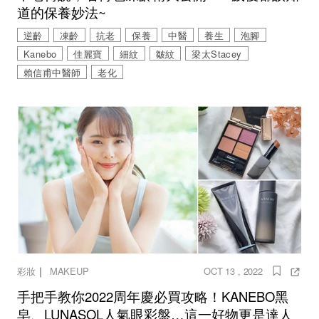
道的保養妙法~
逆齡
凍齡
抗老
保養
中醫
養生
泡腳
Kanebo
佳麗寶
細紋
皺紋
梁太Stacey
賴信甫中醫師
老化
｜
彩妝
MAKEUP
OCT 13 , 2022
手把手教你2022周年慶必買攻略！KANEBO黑
皂、LUNASOL人氣眼彩盤…這一好物更是達人