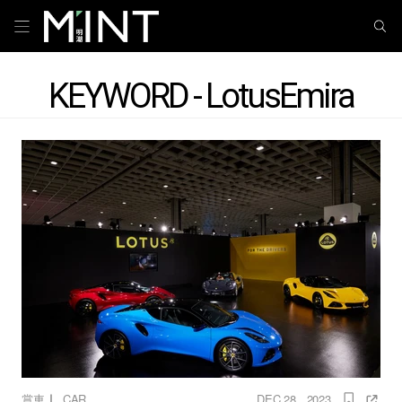
KEYWORD - LotusEmira
｜
賞車
CAR
DEC 28 , 2023