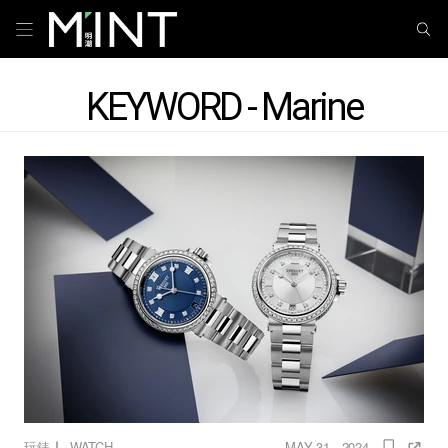
KEYWORD - Marine
｜
玩錶
WATCH
MAY 31 , 2024