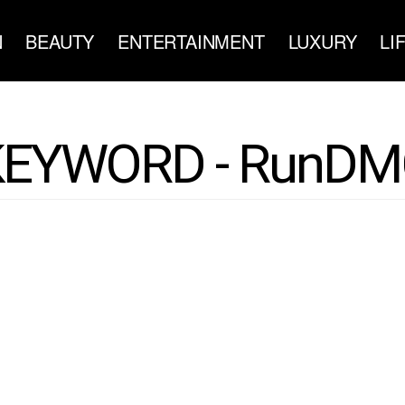
N
BEAUTY
ENTERTAINMENT
LUXURY
LI
KEYWORD - RunDM