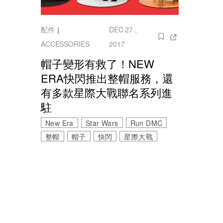
配件
｜
DEC 27 ,
ACCESSORIES
2017
帽子變形有救了！NEW
ERA快閃推出整帽服務，還
有多款星際大戰聯名系列進
駐
New Era
Star Wars
Run DMC
整帽
帽子
快閃
星際大戰