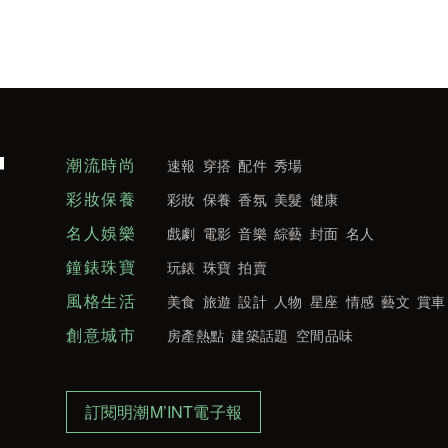
潮流時尚
速報
穿搭
配件
秀場
彩妝保養
彩妝
保養
香氛
美髮
健康
名人娛樂
戲劇
電影
音樂
綜藝
封面
名人
鐘錶珠寶
玩錶
珠寶
拍賣
風格生活
美食
旅遊
設計
人物
星座
情感
藝文
賞車
創意城市
房產熱點
建築話題
空間品味
訂閱明潮M’INT電子報