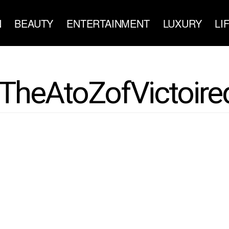
N
BEAUTY
ENTERTAINMENT
LUXURY
LI
heAtoZofVictoire