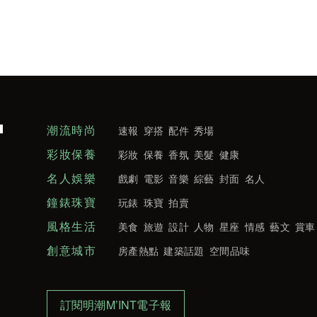
潮流時尚
速報
穿搭
配件
秀場
彩妝保養
彩妝
保養
香氛
美髮
健康
名人娛樂
戲劇
電影
音樂
綜藝
封面
名人
鐘錶珠寶
玩錶
珠寶
拍賣
風格生活
美食
旅遊
設計
人物
星座
情感
藝文
賞車
創意城市
房產熱點
建築話題
空間品味
訂閱明潮M’INT電子報