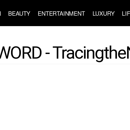
N
BEAUTY
ENTERTAINMENT
LUXURY
LI
ORD - Tracingthe