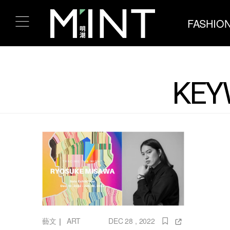
FASHIO
KEYW
藝文
｜
ART
DEC 28 , 2022