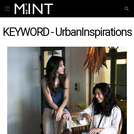
KEYWORD - UrbanInspirations