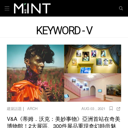
KEYWORD - V
｜
建築話題
ARCH
AUG 03 , 2021
V&A《蒂姆．沃克：美妙事物》亞洲首站在奇美
博物館！2大展區、300件展品重現奇幻時尚魅