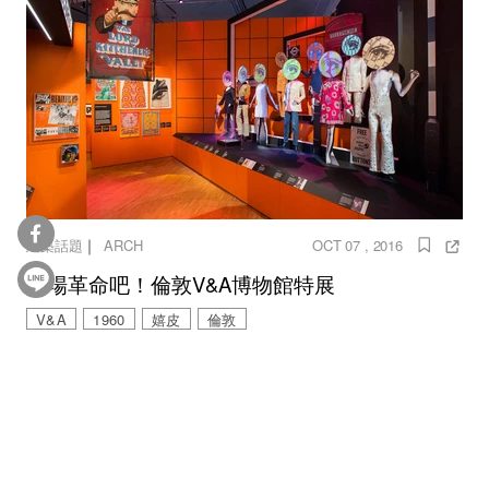
｜
建築話題
ARCH
OCT 07 , 2016
來場革命吧！倫敦V&A博物館特展
V&A
1960
嬉皮
倫敦