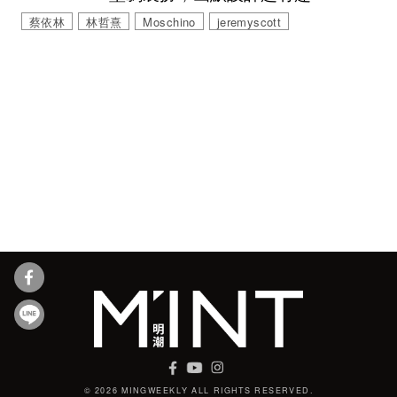
蔡依林
林哲熹
Moschino
jeremyscott
© 2026 MINGWEEKLY ALL RIGHTS RESERVED.