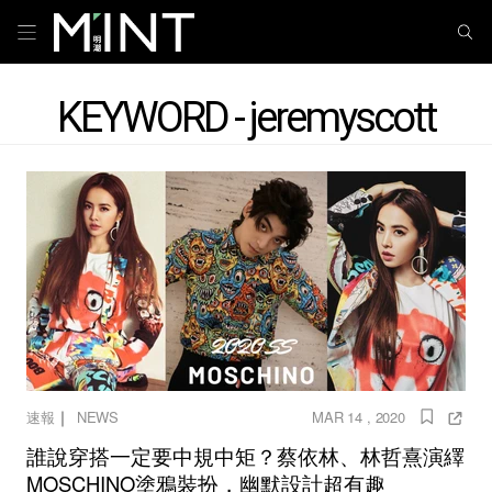
KEYWORD - jeremyscott
｜
速報
NEWS
MAR 14 , 2020
誰說穿搭一定要中規中矩？蔡依林、林哲熹演繹
MOSCHINO塗鴉裝扮，幽默設計超有趣