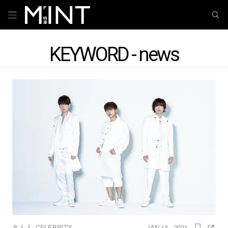
KEYWORD - news
｜
名人
CELEBRITY
JAN 13 , 2021