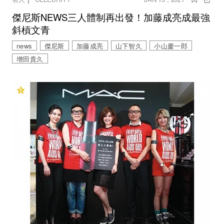
傑尼斯NEWS三人體制再出發！加藤成亮成最強
斜槓文青
news
傑尼斯
加藤成亮
山下智久
小山慶一郎
增田貴久