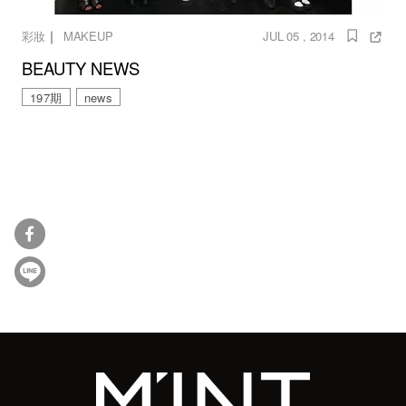
｜
彩妝
MAKEUP
JUL 05 , 2014
BEAUTY NEWS
197期
news