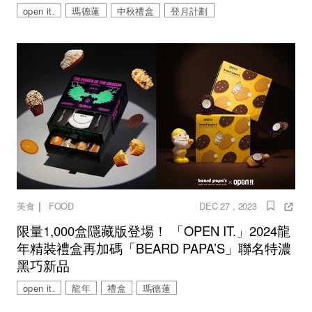
open it.
瑪德蓮
中秋禮盒
登月計劃
｜
美食
FOOD
DEC 27 , 2023
限量1,000盒隱藏版登場！ 「OPEN IT.」2024龍
年精裝禮盒再加碼「BEARD PAPA’S」聯名特濃
黑巧新品
open it.
龍年
禮盒
瑪德蓮