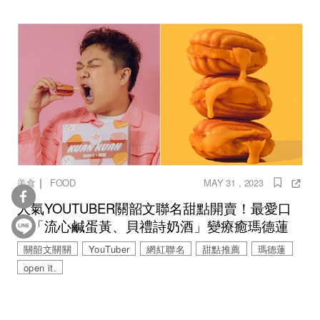
｜
美食
FOOD
MAY 31 , 2023
人氣YOUTUBER關韶文聯名甜點開賣！最愛口
味「流心鹹蛋黃、貝禮詩奶酒」變療癒瑪德蓮
關韶文關關
YouTuber
網紅聯名
甜點推薦
瑪德蓮
open it.