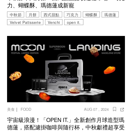
力、蝴蝶酥、瑪德蓮成新寵
中秋節
月餅
西式甜點
巧克力
蝴蝶酥
瑪德蓮
Velvet Patisserie
Venchi
open it.
｜
美食
FOOD
AUG 07 , 2024
宇宙級浪漫！「OPEN IT.」全新創作月球造型瑪
德蓮，搭配濾掛咖啡與隨行杯，中秋獻禮超享受