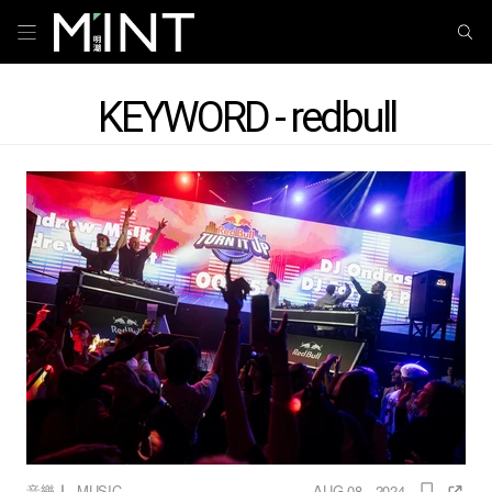
KEYWORD - redbull
｜
音樂
MUSIC
AUG 08 , 2024