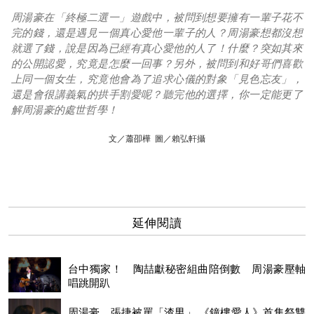
周湯豪在「終極二選一」遊戲中，被問到想要擁有一輩子花不
完的錢，還是遇見一個真心愛他一輩子的人？周湯豪想都沒想
就選了錢，說是因為已經有真心愛他的人了！什麼？突如其來
的公開認愛，究竟是怎麼一回事？另外，被問到和好哥們喜歡
上同一個女生，究竟他會為了追求心儀的對象「見色忘友」，
還是會很講義氣的拱手割愛呢？聽完他的選擇，你一定能更了
解周湯豪的處世哲學！
文／蕭卲樺 圖／賴弘軒攝
延伸閱讀
台中獨家！ 陶喆獻秘密組曲陪倒數 周湯豪壓軸
唱跳開趴
周湯豪、張捷被罵「渣男」 《鐘樓愛人》首集祭雙