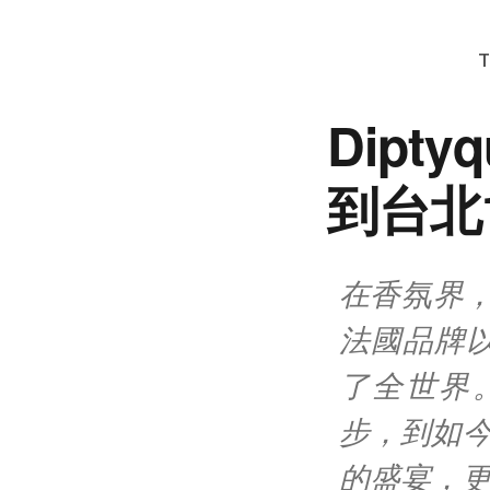
T
Dip
到台北
在香氛界，
法國品牌
了全世界
步，到如今台
的盛宴，