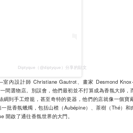
Diptyque（@diptyque）分享的貼文
設計師 Christiane Gautrot、畫家 Desmond Knox
黎開設了一間選物店。別誤會，他們最初並不打算成為香氛大師
絲綢到手工燈籠，甚至奇特的瓷器，他們的店就像一個寶
第一批香氛蠟燭，包括山楂（Aubépine）、茶樹（Thé）和肉
yque 開啟了通往香氛世界的大門。