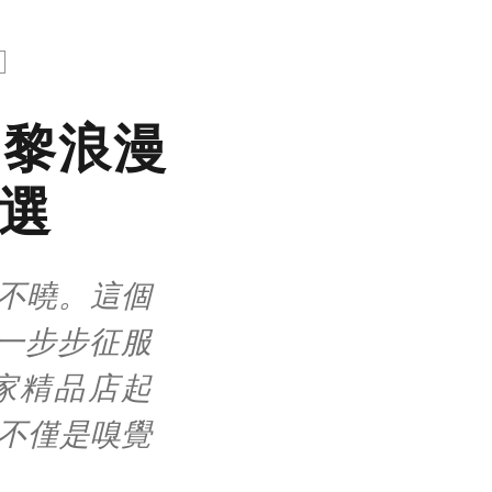
巴黎浪漫
首選
人不曉。這個
一步步征服
家精品店起
e 不僅是嗅覺