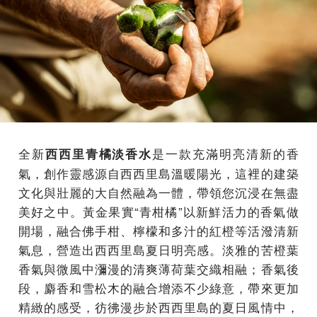
全新
是一款充滿明亮清新的香
西西里青橘淡香水
氣，創作靈感源自西西里島溫暖陽光，這裡的建築
文化與壯麗的大自然融為一體，帶領您沉浸在無盡
美好之中。黃金果實“青柑橘”以新鮮活力的香氣做
開場，融合佛手柑、檸檬和多汁的紅橙等活潑清新
氣息，營造出西西里島夏日明亮感。淡雅的苦橙葉
香氣與微風中瀰漫的清爽薄荷葉交織相融；香氣後
段，麝香和雪松木的融合增添不少綠意，帶來更加
精緻的感受，彷彿漫步於西西里島的夏日風情中，