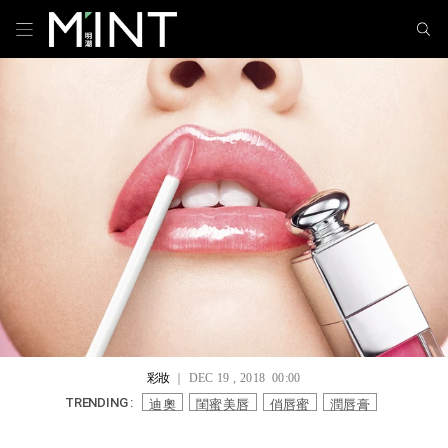
彩妝
｜ DEC 19 , 2018 00:00
迪奧
閨蜜美唇
俏唇蜜
潤唇膏
TRENDING :