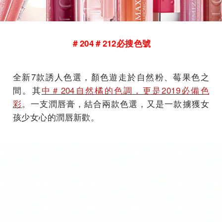
＃204＃212必搜色號
全新7款誘人色選，顏色遊走於自然粉、莓果色之
間。其
中＃204自然橘的色調，更是2019必備色
彩
。一支潤唇膏，結合兩款色選，又是一款擄獲女
孩少女心的潤唇新歡。