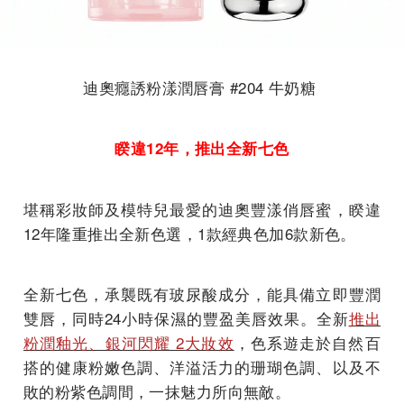
迪奧癮誘粉漾潤唇膏 #204 牛奶糖
睽違12年，推出全新七色
堪稱彩妝師及模特兒最愛的迪奧豐漾俏唇蜜，睽違
12年隆重推出全新色選，1款經典色加6款新色。
全新七色，承襲既有玻尿酸成分，能具備立即豐潤
雙唇，同時24小時保濕的豐盈美唇效果。全新
推出
粉潤釉光、銀河閃耀 2大妝效
，色系遊走於自然百
搭的健康粉嫩色調、洋溢活力的珊瑚色調、以及不
敗的粉紫色調間，一抹魅力所向無敵。