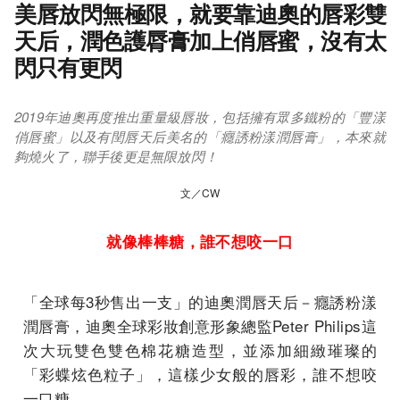
美唇放閃無極限，就要靠迪奧的唇彩雙
天后，潤色護脣膏加上俏唇蜜，沒有太
閃只有更閃
2019年迪奧再度推出重量級唇妝，包括擁有眾多鐵粉的「豐漾
俏唇蜜」以及有閏唇天后美名的「癮誘粉漾潤唇膏」，本來就
夠燒火了，聯手後更是無限放閃！
文／CW
就像棒棒糖，誰不想咬一口
「全球每3秒售出一支」的迪奧潤唇天后－癮誘粉漾
潤唇膏，迪奧全球彩妝創意形象總監Peter Philips這
次大玩雙色雙色棉花糖造型，並添加細緻璀璨的
「彩蝶炫色粒子」，這樣少女般的唇彩，誰不想咬
一口糖。