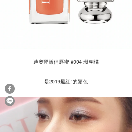
迪奧豐漾俏唇蜜 #004 珊瑚橘
是2019最紅˙的顏色