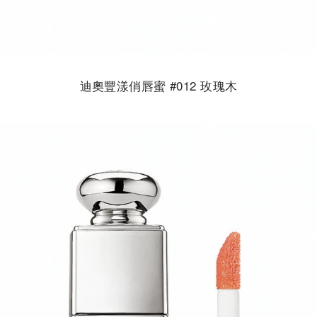
迪奧豐漾俏唇蜜 #012 玫瑰木