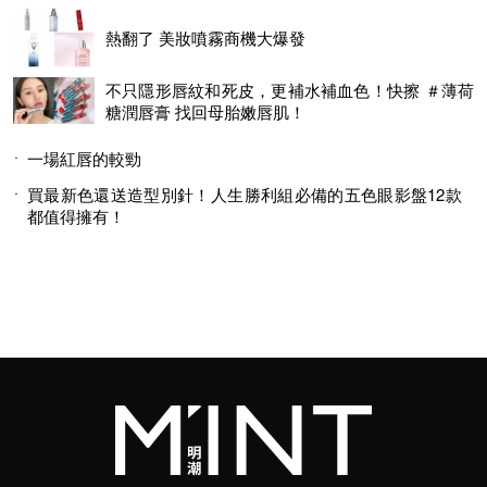
熱翻了 美妝噴霧商機大爆發
不只隱形唇紋和死皮，更補水補血色！快擦 ＃薄荷
糖潤唇膏 找回母胎嫩唇肌！
一場紅唇的較勁
買最新色還送造型別針！人生勝利組必備的五色眼影盤12款
都值得擁有！