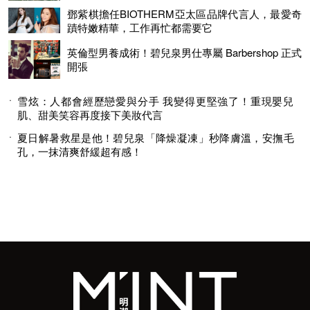
鄧紫棋擔任BIOTHERM亞太區品牌代言人，最愛奇
蹟特嫩精華，工作再忙都需要它
英倫型男養成術！碧兒泉男仕專屬 Barbershop 正式
開張
雪炫：人都會經歷戀愛與分手 我變得更堅強了！重現嬰兒
肌、甜美笑容再度接下美妝代言
夏日解暑救星是他！碧兒泉「降燥凝凍」秒降膚溫，安撫毛
孔，一抹清爽舒緩超有感！