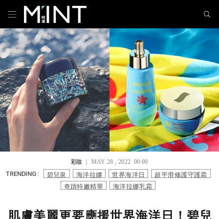
彩妝
｜ MAY 28 , 2022 00:00
碧兒泉
海洋拉娜
世界海洋日
超平滑修護守護霜
TRENDING :
奇蹟特嫩精華
海洋拉娜乳霜
肌膚美麗更要應援世界海洋日！碧兒