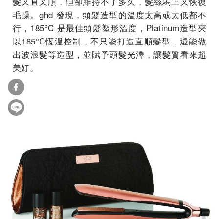
髮又直又順，但卻維持不了多久，髮絲馬上又恢復
毛躁。ghd 發現，頭髮造型的溫度太高或太低都不
行，185°C 是最佳頭髮塑形溫度，Platinum造型夾
以185°C恆溫控制，不只能打造直順髮型，還能做
出波浪髮等造型，並賦予頭髮光澤，讓髮質看來超
美好。