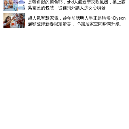
是獨角獸的顏色耶，ghd人氣造型夾吹風機，換上霧
紫霧藍的包裝，從裡到外讓人少女心噴發
超人氣智慧家電，趁年前聰明入手正是時候~Dyson
滿額登錄新春限定驚喜，LG讓居家空間瞬間升級。
選對吹風機 完美打造柔順天使光圈髮
不只會吸! DYSON首度推出吹風機
© 2026 MINGWEEKLY ALL RIGHTS RESERVED.