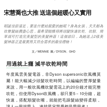
宋慧喬也大推 送這個超暖心又實用
耶誕佳節逼近，要送什麼給親愛的她呢？身為女孩，天天都為
吹整髮絲費盡心思，最希望能獲得將頭髮快速吹乾、吹順、簡
單就可打造完美髮型的美髮神器！這個節日，為她送上2樣美
髮神器正是最實用又符合需求的最佳禮物！
文／WENNIE 圖／DYSON、GHD
用過就上癮 減半吹乾時間
年度風雲美髮電器，非Dyson supersonic吹風機莫
屬！能大幅減少頭髮吹乾時間，以編編的豐厚髮量
來說，用一般吹風機吹髮需花上約20分鐘才能完整
吹乾，但使用Dyson吹風機，卻只要5－10分鐘，超
快速，搭配順髮吹嘴，就能把毛躁髮絲變得柔順，
讓人一用就愛上，連韓星宋慧喬都是愛用者！