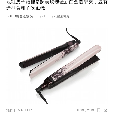
地紅皮革箱裡是超美玫瑰金新白金造型夾，還有
造型負離子吹風機
GHD白金造型夾
ghd
ghd聖誕禮盒
｜
彩妝
MAKEUP
JUL 29 , 2019