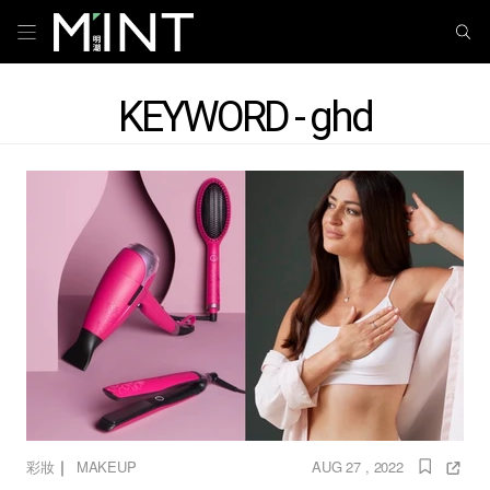
KEYWORD - ghd
｜
彩妝
MAKEUP
AUG 27 , 2022