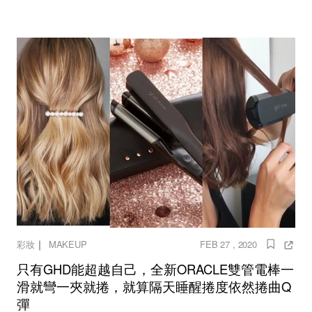
｜
彩妝
MAKEUP
FEB 27 , 2020
只有GHD能超越自己，全新ORACLE雙管電棒一
滑就彎一夾就捲，就算隔天睡醒捲度依然捲曲Q
彈