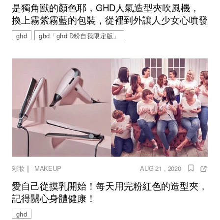
是獨角獸的顏色耶，GHD人氣造型夾吹風機，
換上霧紫霧藍的包裝，從裡到外讓人少女心噴發
ghd
ghd「ghdiD粉自我限定版」
｜
彩妝
MAKEUP
AUG 21 , 2020
愛自己從摸乳開始！每天用完粉紅色的造型夾，
記得關心身體健康！
ghd