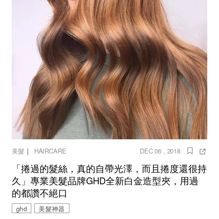
｜
美髮
HAIRCARE
DEC 06 , 2018
「捲過的髮絲，真的自帶光澤，而且捲度還很持
久」專業美髮品牌GHD全新白金造型夾，用過
的都讚不絕口
ghd
美髮神器