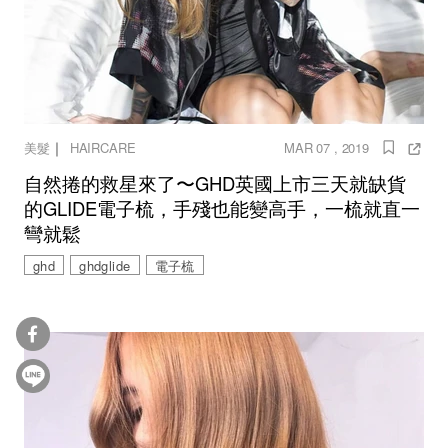
｜
美髮
HAIRCARE
MAR 07 , 2019
自然捲的救星來了〜GHD英國上市三天就缺貨
的GLIDE電子梳，手殘也能變高手，一梳就直一
彎就鬆
ghd
ghdglide
電子梳