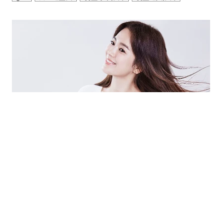
｜
彩妝
MAKEUP
DEC 20 , 2016
宋慧喬也大推 送這個超暖心又實用
Dyson
ghd