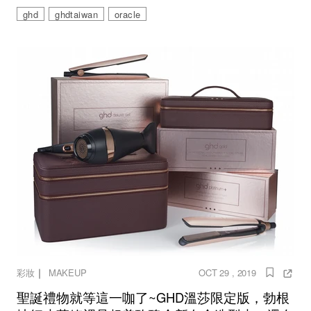
ghd
ghdtaiwan
oracle
｜
彩妝
MAKEUP
OCT 29 , 2019
聖誕禮物就等這一咖了~GHD溫莎限定版，勃根