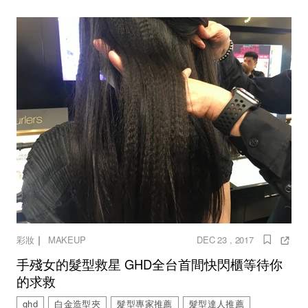
｜
彩妝
MAKEUP
DEC 23 , 2017
手殘女的髮型救星 GHD全台首間快閃櫃等待你
的求救
ghd
白金造型夾
髮型專家推薦
髮型達人推薦