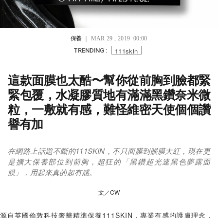
保養
｜ MAR 29 , 2019 00:00
111skin
TRENDING :
這款面膜也太酷〜幫你從前胸到臉都緊
緊包覆，水凝膠質地有滿滿黑鑽奈米微
粒，一敷就有感，難怪維密天使個個讚
譽有加
在網路上話題不斷的111SKIN，不只面膜到眼膜大紅，現在更
是擴大保養部位到前胸，超狂的「黑鑽超光速黑色夢露面
膜」，用起來真的超有感。
文／CW
源自英國倫敦科技奢華精準保養111SKIN，專業有感的護膚理念，