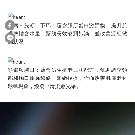
下層－雙頰、下巴：蘊含膠原蛋白激活物，提升肌
膚整體含水量，幫助長效澎潤飽滿，並改善泛紅敏
感狀況。
頸部與胸口：蘊含仿生抗老三肽配方，幫助調塑頸
部和胸口輪廓線條、緊緻拉提，全面改善肌膚老化
鬆弛現象，煥發平滑柔嫩光采。