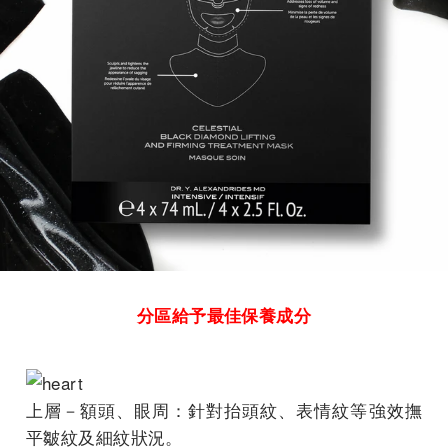
分區給予最佳保養成分
上層－額頭、眼周：針對抬頭紋、表情紋等強效撫
平皺紋及細紋狀況。