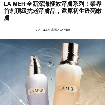
LA MER 全新深海極效淨膚系列！業界
首創頂級抗老淨膚品，還原初生透亮嫩
膚
文／ALLEN 來源／LA MER