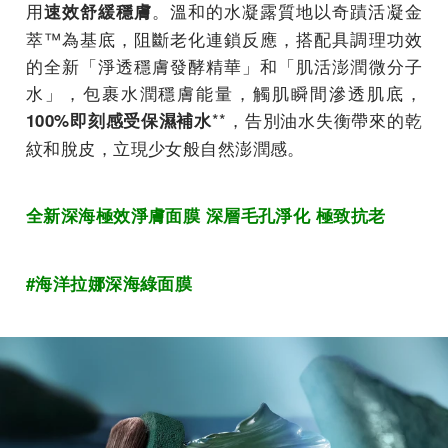
用
。溫和的水凝露質地以奇蹟活凝金
速效舒緩穩膚
萃™​為基底，阻斷老化連鎖反應，搭配具調理功效
的全新「淨透穩膚發酵精華」和「肌活澎潤微分子
水」，包裹水潤穩膚能量，觸肌瞬間滲透肌底，
**，告別油水失衡帶來的乾
100%
即刻感受保濕補水
紋和脫皮，立現少女般自然澎潤感。
全新深海極效淨膚面膜 深層毛孔淨化 極致抗老
#
海洋拉娜深海綠面膜