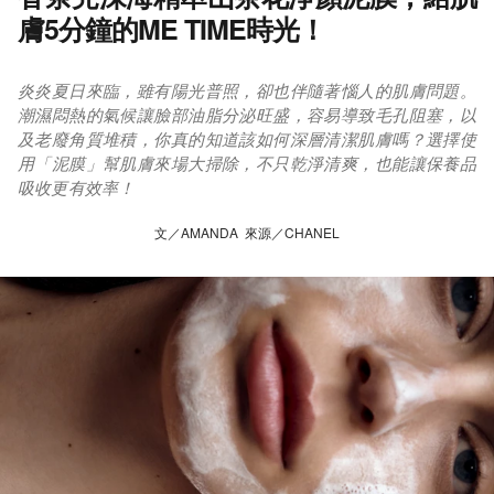
膚5分鐘的ME TIME時光！
炎炎夏日來臨，雖有陽光普照，卻也伴隨著惱人的肌膚問題。
潮濕悶熱的氣候讓臉部油脂分泌旺盛，容易導致毛孔阻塞，以
及老廢角質堆積，你真的知道該如何深層清潔肌膚嗎？選擇使
用「泥膜」幫肌膚來場大掃除，不只乾淨清爽，也能讓保養品
吸收更有效率！
文／AMANDA 來源／CHANEL