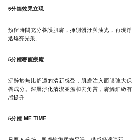
5分鐘效果立現
預留時間充分養護肌膚，揮別髒汙與油光，再現淨
透煥亮光采。
5分鐘奢寵療癒
沉醉於無比舒適的清新感受，肌膚注入面膜強大保
養成分。深層淨化清潔並溫和去角質，膚觸細緻有
感提升。
5分鐘 ME TIME
只要 5 分鐘，肌膚恢復柔嫩平滑，備感舒適清新。