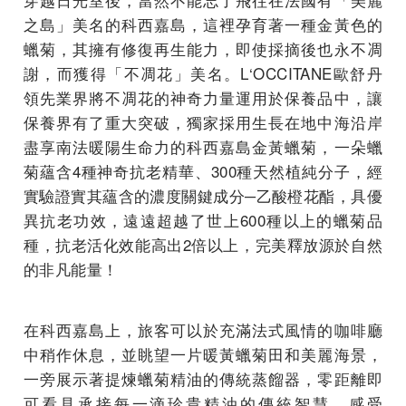
之島」美名的科西嘉島，這裡孕育著一種金黃色的
蠟菊，其擁有修復再生能力，即使採摘後也永不凋
謝，而獲得「不凋花」美名。L‘OCCITANE歐舒丹
領先業界將不凋花的神奇力量運用於保養品中，讓
保養界有了重大突破，獨家採用生長在地中海沿岸
盡享南法暖陽生命力的科西嘉島金黃蠟菊，一朵蠟
菊蘊含4種神奇抗老精華、300種天然植純分子，經
實驗證實其蘊含的濃度關鍵成分─乙酸橙花酯，具優
異抗老功效，遠遠超越了世上600種以上的蠟菊品
種，抗老活化效能高出2倍以上，完美釋放源於自然
的非凡能量！
在科西嘉島上，旅客可以於充滿法式風情的咖啡廳
中稍作休息，並眺望一片暖黃蠟菊田和美麗海景，
一旁展示著提煉蠟菊精油的傳統蒸餾器，零距離即
可看見承接每一滴珍貴精油的傳統智慧，感受