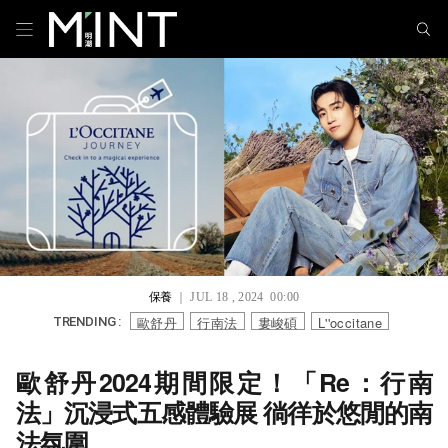
保養
｜ JUL 18 , 2024 00:00
歐舒丹
行南法
婁峻碩
L''occitane
TRENDING :
歐舒丹2024期間限定！「Re：行南
法」沉浸式五感體驗展 徜徉於悠閒的南
法氛圍