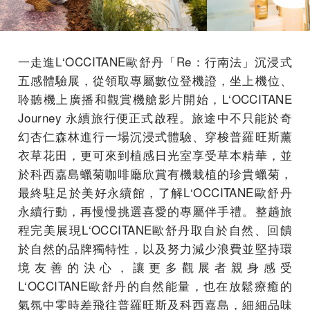
一走進L‘OCCITANE歐舒丹「Re：行南法」沉浸式
五感體驗展，從領取專屬數位登機證，坐上機位、
聆聽機上廣播和觀賞機艙影片開始，L‘OCCITANE
Journey 永續旅行便正式啟程。旅途中不只能於奇
幻杏仁森林進行一場沉浸式體驗、穿梭普羅旺斯薰
衣草花田，更可來到植感日光室享受草本精華，並
於科西嘉島蠟菊咖啡廳欣賞有機栽植的珍貴蠟菊，
最終駐足於美好永續館，了解L‘OCCITANE歐舒丹
永續行動，再慢慢挑選喜愛的專屬伴手禮。整趟旅
程完美展現L‘OCCITANE歐舒丹取自於自然、回饋
於自然的品牌獨特性，以及努力減少浪費並堅持環
境友善的決心，讓更多觀展者親身感受
L‘OCCITANE歐舒丹的自然能量，也在放鬆療癒的
氣氛中零時差飛往普羅旺斯及科西嘉島，細細品味