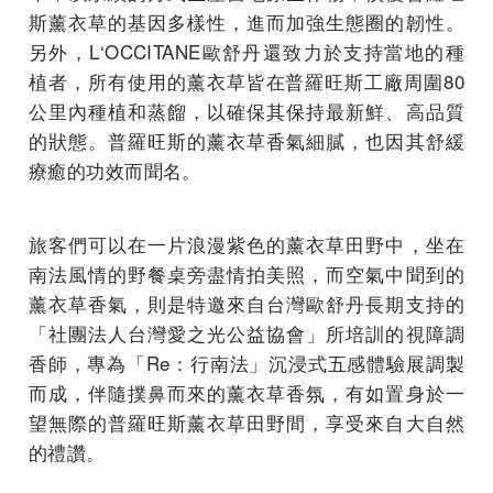
斯薰衣草的基因多樣性，進而加強生態圈的韌性。
另外，L‘OCCITANE歐舒丹還致力於支持當地的種
植者，所有使用的薰衣草皆在普羅旺斯工廠周圍80
公里內種植和蒸餾，以確保其保持最新鮮、高品質
的狀態。普羅旺斯的薰衣草香氣細膩，也因其舒緩
療癒的功效而聞名。
旅客們可以在一片浪漫紫色的薰衣草田野中，坐在
南法風情的野餐桌旁盡情拍美照，而空氣中聞到的
薰衣草香氣，則是特邀來自台灣歐舒丹長期支持的
「社團法人台灣愛之光公益協會」所培訓的視障調
香師，專為「Re：行南法」沉浸式五感體驗展調製
而成，伴隨撲鼻而來的薰衣草香氛，有如置身於一
望無際的普羅旺斯薰衣草田野間，享受來自大自然
的禮讚。