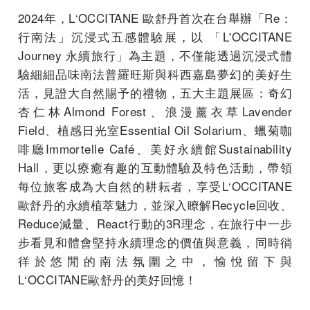
2024年，L‘OCCITANE 歐舒丹首次在台舉辦「Re：
行南法」沉浸式五感體驗展，以 「L'OCCITANE
Journey 永續旅行」為主題，不僅能透過沉浸式體
驗細細品味南法普羅旺斯與科西嘉島夢幻的美好生
活，見證大自然賜予的禮物，五大主題展區：奇幻
杏仁林Almond Forest、浪漫薰衣草Lavender
Field、植感日光室Essential Oil Solarium、蠟菊咖
啡廳Immortelle Café、美好永續館Sustainability
Hall，更以療癒有趣的互動體驗及特色活動，帶領
每位旅客成為大自然的耕耘者，享受L‘OCCITANE
歐舒丹的永續植萃魅力，並深入瞭解Recycle回收、
Reduce減量、React行動的3R理念，在旅行中一步
步看見和體會堅持永續理念的價值與意義，同時徜
徉於悠閒的南法氛圍之中，愉悅留下與
L‘OCCITANE歐舒丹的美好回憶！