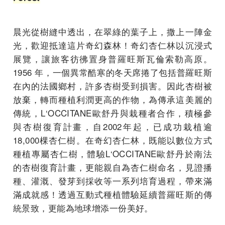
晨光從樹縫中透出，在翠綠的葉子上，撒上一陣金
光，歡迎抵達這片奇幻森林！奇幻杏仁林以沉浸式
展覽，讓旅客彷彿置身普羅旺斯瓦倫索勒高原。
1956 年，一個異常酷寒的冬天席捲了包括普羅旺斯
在內的法國鄉村，許多杏樹受到損害。因此杏樹被
放棄，轉而種植利潤更高的作物，為傳承這美麗的
傳統，L‘OCCITANE歐舒丹與栽種者合作，積極參
與杏樹復育計畫，自2002年起，已成功栽植逾
18,000棵杏仁樹。在奇幻杏仁林，既能以數位方式
種植專屬杏仁樹，體驗L‘OCCITANE歐舒丹於南法
的杏樹復育計畫，更能親自為杏仁樹命名，見證播
種、灌溉、發芽到採收等一系列培育過程，帶來滿
滿成就感！透過互動式種植體驗延續普羅旺斯的傳
統景致，更能為地球增添一份美好。