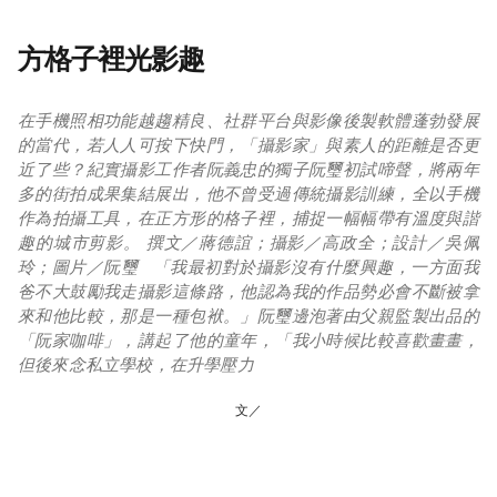
方格子裡光影趣
在手機照相功能越趨精良、社群平台與影像後製軟體蓬勃發展
的當代，若人人可按下快門，「攝影家」與素人的距離是否更
近了些？紀實攝影工作者阮義忠的獨子阮璽初試啼聲，將兩年
多的街拍成果集結展出，他不曾受過傳統攝影訓練，全以手機
作為拍攝工具，在正方形的格子裡，捕捉一幅幅帶有溫度與諧
趣的城市剪影。 撰文／蔣德誼；攝影／高政全；設計／吳佩
玲；圖片／阮璽 「我最初對於攝影沒有什麼興趣，一方面我
爸不大鼓勵我走攝影這條路，他認為我的作品勢必會不斷被拿
來和他比較，那是一種包袱。」阮璽邊泡著由父親監製出品的
「阮家咖啡」，講起了他的童年，「我小時候比較喜歡畫畫，
但後來念私立學校，在升學壓力
文／