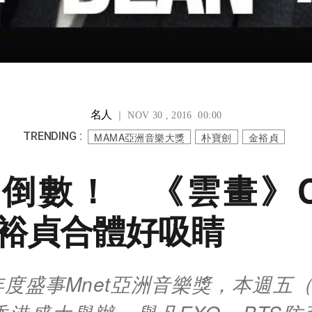
名人
｜ NOV 30 , 2016 00:00
TRENDING :
MAMA亞洲音樂大獎
朴寶劍
金裕貞
A倒數！ 《雲畫》
金裕貞合體好吸睛
度盛事Mnet亞洲音樂獎，本週五（