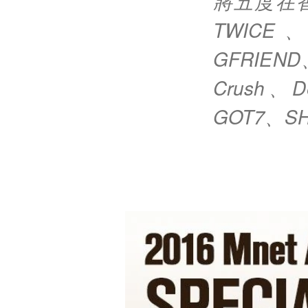
將五度在
TWICE、
GFRIEND
Crush
GOT7、S