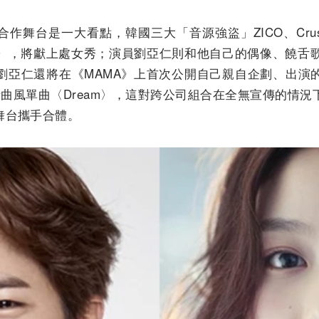
合作舞台是一大看點，韓國三大「音源強盜」ZICO、Crus
NGLE〉，將獻上處女秀；演員劉亞仁則和他自己的偶像、饒舌
劉亞仁還將在《MAMA》上首次公開自己親自企劃、出演的
曲風單曲〈Dream〉，這對跨公司組合在全無宣傳的情
舞台攜手合體。