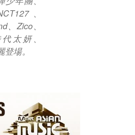
彈少年團、
NCT127、
nd、Zico、
女時代太妍、
華麗登場。