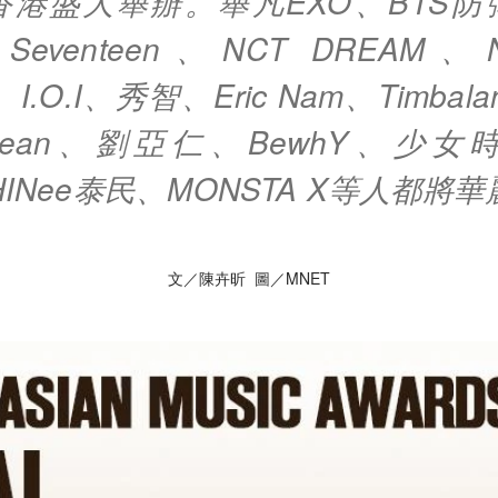
香港盛大舉辦。舉凡EXO、BTS防
Seventeen、NCT DREAM、
、I.O.I、秀智、Eric Nam、Timbala
、Dean、劉亞仁、BewhY、少
HINee泰民、MONSTA X等人都將
文／陳卉昕 圖／MNET