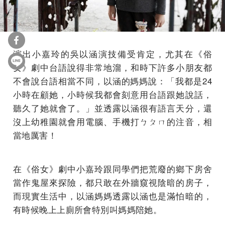
演出小嘉玲的吳以涵演技備受肯定，尤其在《俗
女》劇中台語說得非常地溜，和時下許多小朋友都
不會說台語相當不同，以涵的媽媽說：「我都是24
小時在顧她，小時候我都會刻意用台語跟她說話，
聽久了她就會了。」並透露以涵很有語言天分，還
沒上幼稚園就會用電腦、手機打ㄅㄆㄇ的注音，相
當地厲害！
在《俗女》劇中小嘉玲跟同學們把荒廢的鄉下房舍
當作鬼屋來探險，都只敢在外牆窺視陰暗的房子，
而現實生活中，以涵媽媽透露以涵也是滿怕暗的，
有時候晚上上廁所會特別叫媽媽陪她。