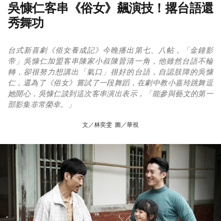
吳慷仁客串《俗女》飆演技！撂台語還
秀舞功
台式新喜劇《俗女養成記》今晚播出第七、八帖，「金鐘影
帝」吳慷仁加盟客串陳家小叔陳晉清一角，他雖然台語不輪
轉，卻很努力想講出「氣口」很好的台語，自認肢障的吳慷
仁，還為了《俗女》嘗試了一段舞蹈，在劇中教小嘉玲跳舞逗
她開心，吳慷仁談到這次客串演出表示，「能參與藝文的第一
部影集非常榮幸。」
文／林奕雯 圖／華視