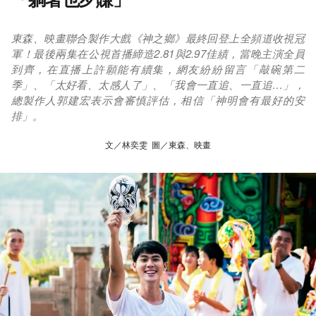
東森、映畫聯合製作大戲《神之鄉》最終回登上全頻道收視冠
軍！最後兩集在公視首播締造2.81與2.97佳績，當晚主演全員
到齊，在直播上許願能有續集，網友紛紛留言「敲碗第二
季」、「太好看、太感人了」、「我會一直追、一直追…」，
總製作人郭建宏表示會審慎評估，相信「神明會有最好的安
排」。
文／林奕雯 圖／東森、映畫