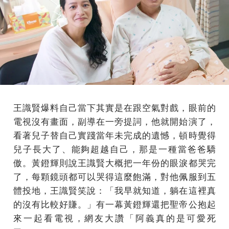
王識賢爆料自己當下其實是在跟空氣對戲，眼前的
電視沒有畫面，副導在一旁提詞，他就開始演了，
看著兒子替自己實踐當年未完成的遺憾，頓時覺得
兒子長大了、能夠超越自己，那是一種當爸爸驕
傲。黃鐙輝則說王識賢大概把一年份的眼淚都哭完
了，每顆鏡頭都可以哭得這麼飽滿，對他佩服到五
體投地，王識賢笑說：「我早就知道，躺在這裡真
的沒有比較好賺。」有一幕黃鐙輝還把聖帝公抱起
來一起看電視，網友大讚「阿義真的是可愛死