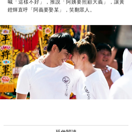
喊「這樣不好」，推說「阿姨要照顧大義」，讓黃
鐙輝直呼「阿義要娶某」，笑翻眾人。
延伸閱讀