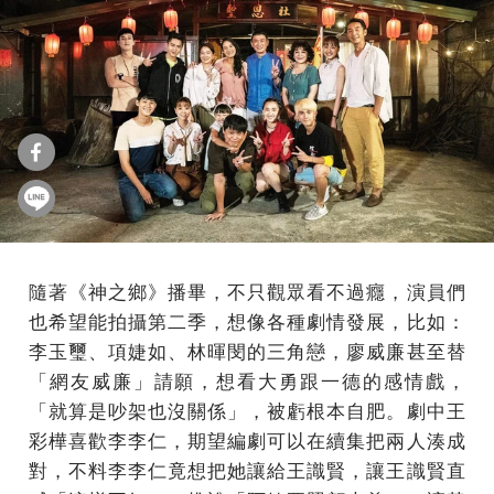
隨著《神之鄉》播畢，不只觀眾看不過癮，演員們
也希望能拍攝第二季，想像各種劇情發展，比如：
李玉璽、項婕如、林暉閔的三角戀，廖威廉甚至替
「網友威廉」請願，想看大勇跟一德的感情戲，
「就算是吵架也沒關係」，被虧根本自肥。劇中王
彩樺喜歡李李仁，期望編劇可以在續集把兩人湊成
對，不料李李仁竟想把她讓給王識賢，讓王識賢直