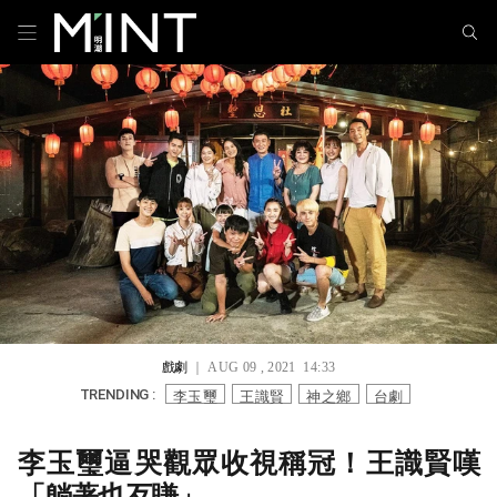
戲劇
｜ AUG 09 , 2021 14:33
李玉璽
王識賢
神之鄉
台劇
TRENDING :
李玉璽逼哭觀眾收視稱冠！王識賢嘆
「躺著也歹賺」