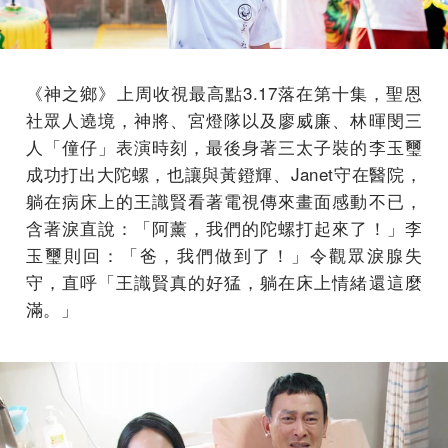
《神之鄉》上周收視最高點3.17落在第十集，聖恩
社眾人遶境，神將、宮燈隊以及廖威廉、林暉閔三
人「僮仔」表演時刻，最後身著三太子裝的李玉璽
成功打出大陀螺，也讓與黃鐙輝、Janet守在醫院，
躺在病床上的王識賢看著電視傳來畫面感動不已，
含著淚直說：「阿薰，我們的陀螺打起來了！」李
玉璽則回：「爸，我們做到了！」令觀眾淚腺失
守，直呼「王識賢真的好猛，躺在床上情緒還這麼
滿。」