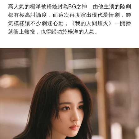
高人氣的楊洋被粉絲封為BG之神，由他主演的陸劇
都有極高討論度，而這次再度演出現代愛情劇，帥
氣模樣讓不少劇迷心動，《我的人間煙火》一開播
就衝上熱搜，也得歸功於楊洋的人氣。