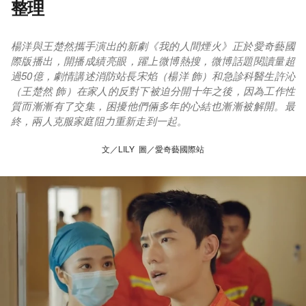
整理
楊洋與王楚然攜手演出的新劇《我的人間煙火》正於愛奇藝國
際版播出，開播成績亮眼，躍上微博熱搜，微博話題閱讀量超
過50億，劇情講述消防站長宋焰（楊洋 飾）和急診科醫生許沁
（王楚然 飾）在家人的反對下被迫分開十年之後，因為工作性
質而漸漸有了交集，困擾他們倆多年的心結也漸漸被解開。最
終，兩人克服家庭阻力重新走到一起。
文／LILY 圖／愛奇藝國際站