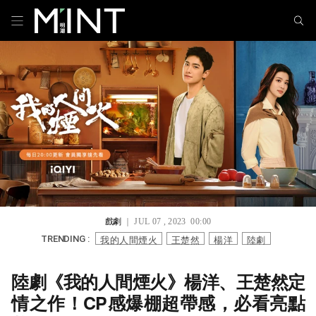
戲劇
｜ JUL 07 , 2023 00:00
我的人間煙火
王楚然
楊洋
陸劇
TRENDING :
陸劇《我的人間煙火》楊洋、王楚然定
情之作！CP感爆棚超帶感，必看亮點