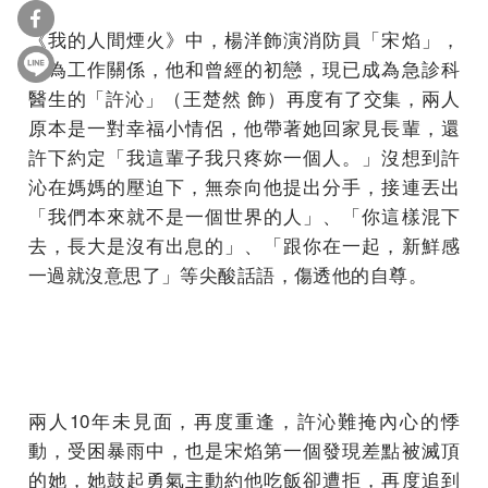
《我的人間煙火》中，楊洋飾演消防員「宋焰」，
因為工作關係，他和曾經的初戀，現已成為急診科
醫生的「許沁」（王楚然 飾）再度有了交集，兩人
原本是一對幸福小情侶，他帶著她回家見長輩，還
許下約定「我這輩子我只疼妳一個人。」沒想到許
沁在媽媽的壓迫下，無奈向他提出分手，接連丟出
「我們本來就不是一個世界的人」、「你這樣混下
去，長大是沒有出息的」、「跟你在一起，新鮮感
一過就沒意思了」等尖酸話語，傷透他的自尊。
兩人10年未見面，再度重逢，許沁難掩內心的悸
動，受困暴雨中，也是宋焰第一個發現差點被滅頂
的她，她鼓起勇氣主動約他吃飯卻遭拒，再度追到