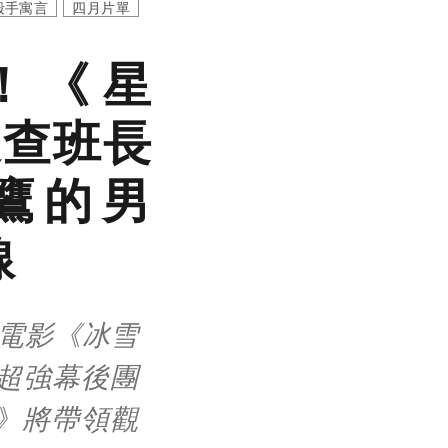
殺手寓言
四月片單
薦！《星
搜查班長
頭鷹的男
線
典電影《冰雪
超強幕後團
》將帶領觀