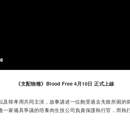
《支配物種》Blood Free 4月10日 正式上線
以及韓孝周共同主演，
故事講述一位飽受過去失敗所困的
進一家備具爭議的培養肉生技公司負責保護執行官，
而執