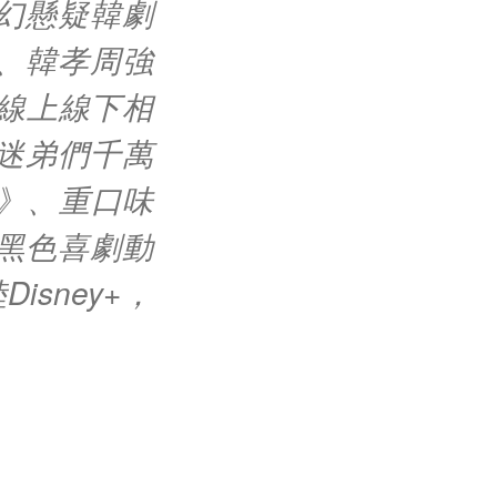
幻懸疑韓劇
、韓孝周強
線上線下相
迷弟們千萬
8》、重口味
黑色喜劇動
sney+，