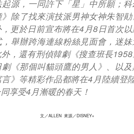
法起源，一同許下「星」中所願；科
種》除了找來演技派男神女神朱智勛
外，更於日前宣布將在4月8日首次以
式，舉辦跨海連線粉絲見面會，迷妹
外，還有刑偵韓劇《搜查班長195
日劇《那個叫貓頭鷹的男人》、以及
言》等精彩作品都將在4月陸續登陸Di
同享受4月漸暖的春天！
文／ALLEN 來源／DISNEY+