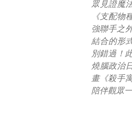
眾見證魔
《支配物
強聯手之
結合的形
別錯過！此
燒腦政治
畫《殺手寓
陪伴觀眾一