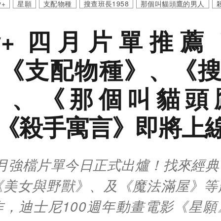
y+
星願
支配物種
搜查班長1958
那個叫貓頭鷹的男人
ney+ 四月片單推
《支配物種》、《
8》、《那個叫貓
《殺手寓言》即將上
y+ 4月強檔片單今日正式出爐！找來經
《美女與野獸》、及《魔法滿屋》等
作，迪士尼100週年動畫電影《星願