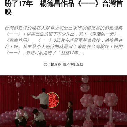
盼了17年 楊德昌作品《一一》台灣首
映
台灣影迷終於能在大銀幕上朝聖已故導演楊德昌的影史經典
《一一》！楊德昌生前留下不少作品，其中《海灘的一天》、
《青梅竹馬》、《一一》3部片在經歷重新修復後，將輪番在
台上映。其中最令人期待的就是當年未能在台灣院線上映的
《一一》，影迷可說是盼了「整整17年」。
文／楊景婷 圖／傳影互動