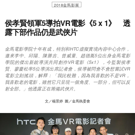
2018金馬影展
侯孝賢領軍5導拍VR電影《5 x 1》 透
露下部作品仍是武俠片
金馬電影學院十年有成，特別和HTC虛擬實境內容中心合作，
邀來李中、邱陽、陳勝吉、曾威量、趙德胤5位出身金馬電影
學院的傑出新銳導演共同創作VR電影《5x1》，今監製侯孝
賢、廖慶松率5位導演出席記者會，侯導被問會不會想嘗試VR
電影立刻搖頭，解釋：「我比較難，因為我喜歡的不是VR，
我喜歡老的電影，雖然它只呈現一個角度、一部分，但可以反
射全部。」他透露正在籌備武俠片。
文／楊景婷 圖／金馬執委會