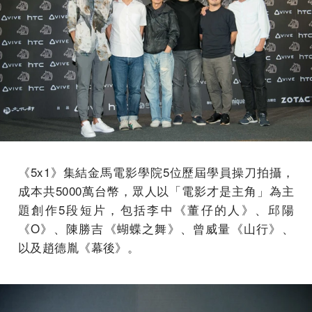
《5x1》集結金馬電影學院5位歷屆學員操刀拍攝，
成本共5000萬台幣，眾人以「電影才是主角」為主
題創作5段短片，包括李中《董仔的人》、邱陽
《O》、陳勝吉《蝴蝶之舞》、曾威量《山行》、
以及趙德胤《幕後》。