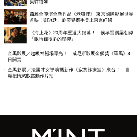
果狂噴淚
蕭雅全導演全新作品《老狐狸》 東京國際影展世界
首映！劉冠廷、劉奕兒攜手登上東京紅毯
《海上花》20周年重返大銀幕！ 侯孝賢讚梁朝偉
「眼睛裡很多的壓抑」
金馬影展／超級神祕場曝光！ 威尼斯影展金獅獎《羅馬》8
日開賣
金馬影展／法國才女導演攜新作《寂寞診療室》來台！ 自
爆把情慾戲當動作片拍