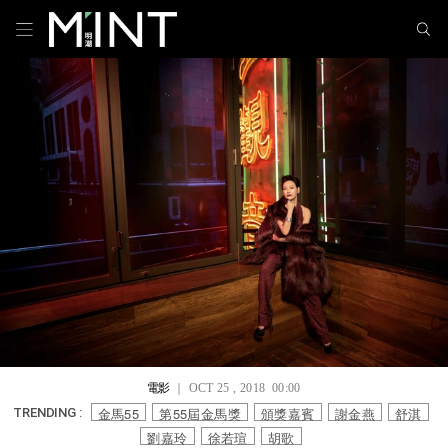
電影
｜ OCT 25 , 2018 00:00
金馬55
第55屆金馬獎
頒獎嘉賓
謝金燕
舒淇
TRENDING :
劉嘉玲
徐若瑄
胡歌