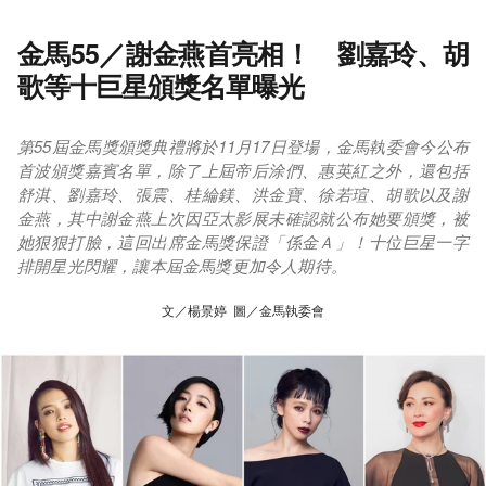
金馬55／謝金燕首亮相！ 劉嘉玲、胡
歌等十巨星頒獎名單曝光
第55屆金馬獎頒獎典禮將於11月17日登場，金馬執委會今公布
首波頒獎嘉賓名單，除了上屆帝后涂們、惠英紅之外，還包括
舒淇、劉嘉玲、張震、桂綸鎂、洪金寶、徐若瑄、胡歌以及謝
金燕，其中謝金燕上次因亞太影展未確認就公布她要頒獎，被
她狠狠打臉，這回出席金馬獎保證「係金Ａ」！十位巨星一字
排開星光閃耀，讓本屆金馬獎更加令人期待。
文／楊景婷 圖／金馬執委會