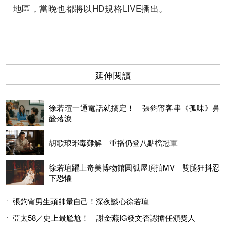
地區，當晚也都將以HD規格LIVE播出。
延伸閱讀
徐若瑄一通電話就搞定！ 張鈞甯客串《孤味》鼻
酸落淚
胡歌琅琊毒難解 重播仍登八點檔冠軍
徐若瑄躍上奇美博物館圓弧屋頂拍MV 雙腿狂抖忍
下恐懼
張鈞甯男生頭帥暈自己！深夜談心徐若瑄
亞太58／史上最尷尬！ 謝金燕IG發文否認擔任頒獎人