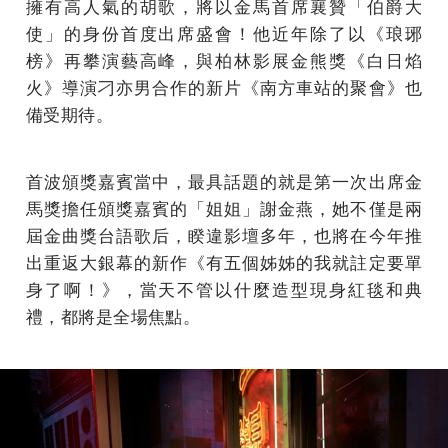
擁有高人氣的胡歌，將以金馬首席襄贊「伯爵大
使」的身份首度出席盛會！他近年除了以《琅琊
榜》再攀演藝高峰，與柏林影展金熊獎《白日焰
火》導演刁亦男合作的新片《南方車站的聚會》也
備受期待。
首波頒獎嘉賓當中，最具話題的就是第一次出席金
馬獎擔任頒獎嘉賓的「姐姐」謝金燕，她不僅是兩
屆金曲獎台語歌后，睽違影壇多年，也將在今年推
出重返大銀幕的新作《有五個姊姊的我就註定要單
身了啊！》，當天不管以什麼造型現身紅毯和典
禮，都將是全場焦點。