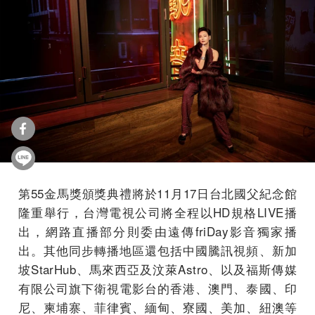
第55金馬獎頒獎典禮將於11月17日台北國父紀念館
隆重舉行，台灣電視公司將全程以HD規格LIVE播
出，網路直播部分則委由遠傳friDay影音獨家播
出。其他同步轉播地區還包括中國騰訊視頻、新加
坡StarHub、馬來西亞及汶萊Astro、以及福斯傳媒
有限公司旗下衛視電影台的香港、澳門、泰國、印
尼、柬埔寨、菲律賓、緬甸、寮國、美加、紐澳等