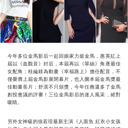
今年多位金馬影后一起回娘家力挺金馬，惠英紅上
屆以《血觀音》封后，本屆再以《翠絲》角逐最佳
女配角；桂綸鎂為動畫《幸福路上》擔任配音，不
僅榮膺上屆金馬影展閉幕片，也入圍本屆金馬獎最
佳動畫長片；舒淇不只頒獎，今年任務還多了金馬
創投會議的評審！三位金馬影后的迷人風采，絕對
吸睛。
另外女神級的徐若瑄最新主演《人面魚 紅衣小女孩