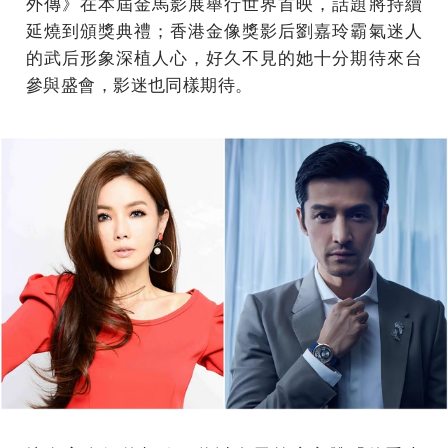
外傳》在本屆金馬影展舉行世界首映，話題將持續
延燒到頒獎典禮；香港金像獎影后劉嘉玲霸氣迷人
的武后形象深植人心，好久不見的她十分期待來台
參與盛會，影迷也同樣期待。