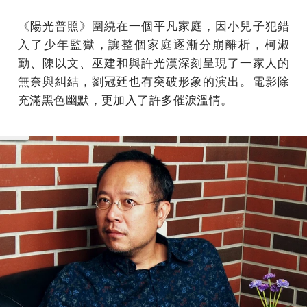
《陽光普照》圍繞在一個平凡家庭，因小兒子犯錯
入了少年監獄，讓整個家庭逐漸分崩離析，柯淑
勤、陳以文、巫建和與許光漢深刻呈現了一家人的
無奈與糾結，劉冠廷也有突破形象的演出。電影除
充滿黑色幽默，更加入了許多催淚溫情。