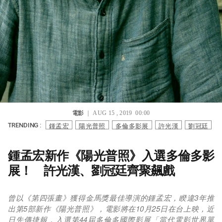
電影
｜ AUG 15 , 2019 00:00
鍾孟宏
陽光普照
多倫多影展
許光漢
劉冠廷
TRENDING :
鍾孟宏新作《陽光普照》入選多倫多影
展！ 許光漢、劉冠廷齊聚飆戲
曾以《第四張畫》獲得金馬獎最佳導演的鍾孟宏，睽違3年推
出第5部新作《陽光普照》，電影將在10月25日在台上映，近
日先傳捷報，入選第44屆多倫多國際影展「當代電影世界單