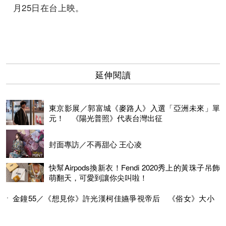
月25日在台上映。
延伸閱讀
東京影展／郭富城《麥路人》入選「亞洲未來」單
元！ 《陽光普照》代表台灣出征
封面專訪／不再甜心 王心凌
快幫Airpods換新衣！Fendi 2020秀上的黃珠子吊飾
萌翻天，可愛到讓你尖叫啦！
金鐘55／《想見你》許光漢柯佳嬿爭視帝后 《俗女》大小
嘉玲同劇廝殺
李國毅吻謝欣穎唯美虐心 現場卻像刮颱風