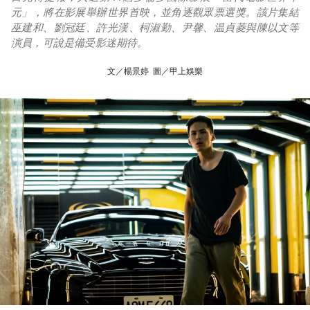
元」，將在影展舉辦世界首映，並角逐觀眾票選獎。該片集結
巫建和、劉冠廷、許光漢、柯淑勤、尹馨、温貞菱與陳以文等
演員，可說是備受影迷期待。
文／楊景婷 圖／甲上娛樂