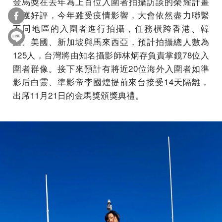
金馬獎在去年為上百位入圍者拍攝訪談的榮耀計畫
大獲好評，今年雖受疫情影響，大會依然盡力聯繫
不同地區的入圍者進行拍攝，任務橫跨香港、韓
國、美國、新加坡與馬來西亞，預計拍攝總人數為
125人，台灣將由知名攝影師林炳存負責掌鏡78位入
圍者群像。接下來預計有將近20位海外入圍者如準
影后白靈、準影帝李國煌提前來台接受14天隔離，
出席11月21日的金馬獎頒獎典禮。