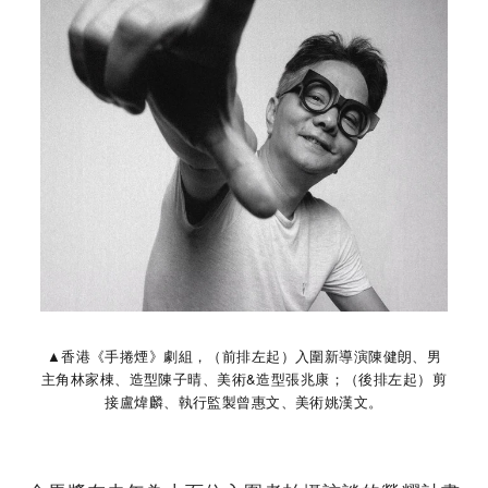
▲香港《手捲煙》劇組，（前排左起）入圍新導演陳健朗、男
主角林家棟、造型陳子晴、美術&造型張兆康；（後排左起）剪
接盧煒麟、執行監製曾惠文、美術姚漢文。