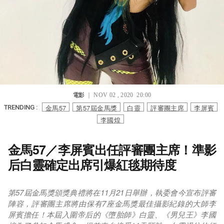
電影
｜ NOV 02 , 2020 20:00
金馬57
第57屆金馬獎
白靈
評審團主席
李屏賓
TRENDING :
李國煌
金馬57／李屏賓出任評審團主席！準影
后白靈確定出席引爆紅毯期待度
第57屆金馬獎頒獎典禮將在11月21日舉辦，執委會今宣布評審
陣容，評審團主席將由保有7座金馬獎最佳攝影紀錄的大師李
屏賓擔任！本屆入圍帝后的《墮胎師》白靈、《男兒王》李國