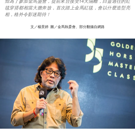
煌為了參加金馬盛會，提前來台接受14天隔離，白靈過往的紅
毯穿搭都相當大膽奔放，首次踏上金馬紅毯，會以什麼造型亮
相，格外令影迷期待！
文／楊景婷 圖／金馬執委會、部分翻攝自網路