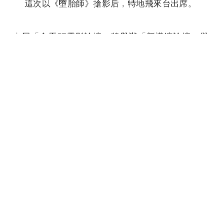
這次以《墮胎師》搶影后，特地飛來台出席。
本屆「金馬57電影論壇」將舉辦「新導演論壇」與
「電影音樂論壇」，「新導演論壇」邀請入圍本屆
金馬獎最佳新導演的《南巫》導演張吉安、《怪
胎》導演廖明毅、《孤味》導演許承傑、《無聲》
導演柯貞年、《手捲煙》導演陳健朗一起分享創作
首部劇情長片的甘苦；「電影音樂論壇」則邀來入
圍原創電影音樂的《同學麥娜絲》柯仁堅與蔡仲
軒、《親愛的房客》法蘭、《刻在你心底的名字》
侯志堅與黃雨勳以及《無聲》盧律銘，分享如何為
電影譜出最動人的旋律。
兩場論壇將於11月20日（五）13：30至18：00在臺
北文創大樓14樓文創會所展開，11月4日（三）
13：00於金馬官網開放報名，無法到場的影迷，屆