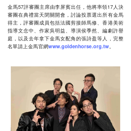
金馬57評審團主席由李屏賓出任，他將率領17人決
審團在典禮當天閉關開會，討論投票選出所有金馬
得主，評審團成員包括法國剪接師馬修、香港美術
指導文念中、作家吳明益、導演侯季然、編劇許譽
庭，以及去年拿下金馬女配角的張詩盈等人，完整
名單請上金馬官網
。
www.goldenhorse.org.tw