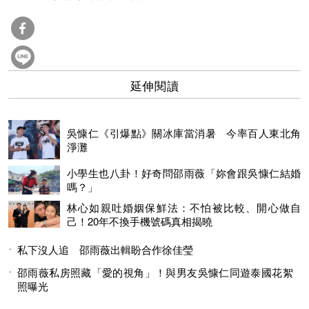
延伸閱讀
吳慷仁《引爆點》關冰庫當消暑 今率百人東北角
淨灘
小學生也八卦！好奇問邵雨薇「妳會跟吳慷仁結婚
嗎？」
林心如親吐婚姻保鮮法：不怕被比較、開心做自
己！20年不換手機號碼真相揭曉
私下沒人追 邵雨薇出輯盼合作徐佳瑩
邵雨薇私房照藏「愛的視角」！與男友吳慷仁同遊泰國花絮
照曝光