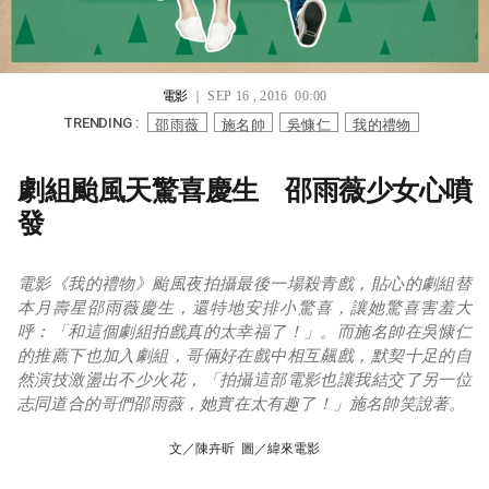
電影
｜ SEP 16 , 2016 00:00
邵雨薇
施名帥
吳慷仁
我的禮物
TRENDING :
劇組颱風天驚喜慶生 邵雨薇少女心噴
發
電影《我的禮物》颱風夜拍攝最後一場殺青戲，貼心的劇組替
本月壽星邵雨薇慶生，還特地安排小驚喜，讓她驚喜害羞大
呼：「和這個劇組拍戲真的太幸福了！」。而施名帥在吳慷仁
的推薦下也加入劇組，哥倆好在戲中相互飆戲，默契十足的自
然演技激盪出不少火花，「拍攝這部電影也讓我結交了另一位
志同道合的哥們邵雨薇，她實在太有趣了！」施名帥笑說著。
文／陳卉昕 圖／緯來電影