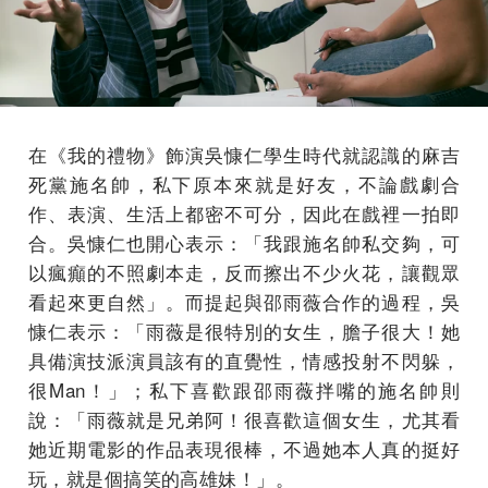
在《我的禮物》飾演吳慷仁學生時代就認識的麻吉
死黨施名帥，私下原本來就是好友，不論戲劇合
作、表演、生活上都密不可分，因此在戲裡一拍即
合。吳慷仁也開心表示：「我跟施名帥私交夠，可
以瘋癲的不照劇本走，反而擦出不少火花，讓觀眾
看起來更自然」。而提起與邵雨薇合作的過程，吳
慷仁表示：「雨薇是很特別的女生，膽子很大！她
具備演技派演員該有的直覺性，情感投射不閃躲，
很Man！」；私下喜歡跟邵雨薇拌嘴的施名帥則
說：「雨薇就是兄弟阿！很喜歡這個女生，尤其看
她近期電影的作品表現很棒，不過她本人真的挺好
玩，就是個搞笑的高雄妹！」。