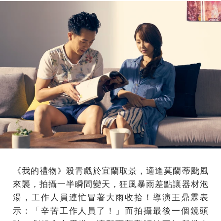
《我的禮物》殺青戲於宜蘭取景，適逢莫蘭蒂颱風
來襲，拍攝一半瞬間變天，狂風暴雨差點讓器材泡
湯，工作人員連忙冒著大雨收拾！導演王鼎霖表
示：「辛苦工作人員了！」而拍攝最後一個鏡頭