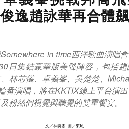
俊逸趙詠華再合體
omewhere in time西洋歌曲演
月30日集結豪華版美聲陣容，包括趙
、林芯儀、卓義峯、吳楚楚、Micha
心綺輪番演唱，將在KKTIX線上平台演
以及粉絲們視覺與聽覺的雙重饗宴。
文／林奕雯 圖／東風