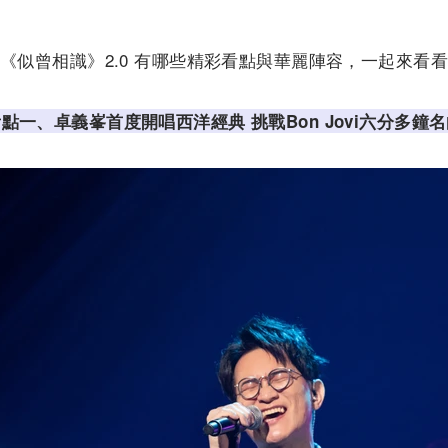
《似曾相識》2.0 有哪些精彩看點與華麗陣容，一起來看
點一、卓義峯首度開唱西洋經典 挑戰Bon Jovi六分多鐘