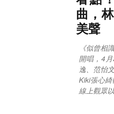
曲，林
美聲
《似曾相識S
開唱，4
逸、范怡文
Kiki張
線上觀眾