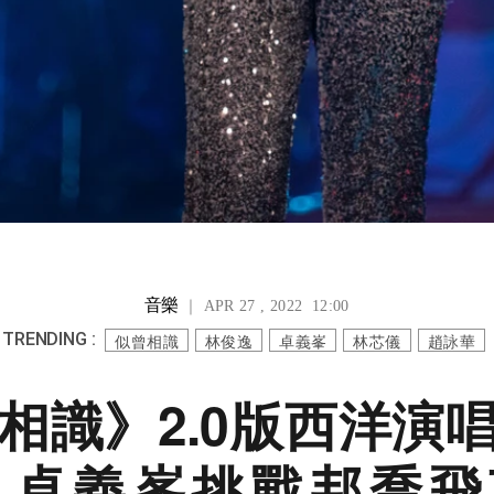
音樂
｜ APR 27 , 2022 12:00
TRENDING :
似曾相識
林俊逸
卓義峯
林芯儀
趙詠華
相識》2.0版西洋演
！卓義峯挑戰邦喬飛