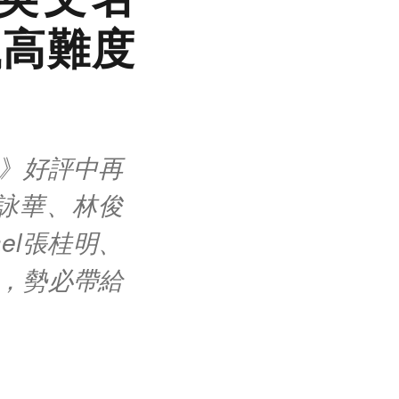
飆高難度
唱會》好評中再
詠華、林俊
el張桂明、
出，勢必帶給