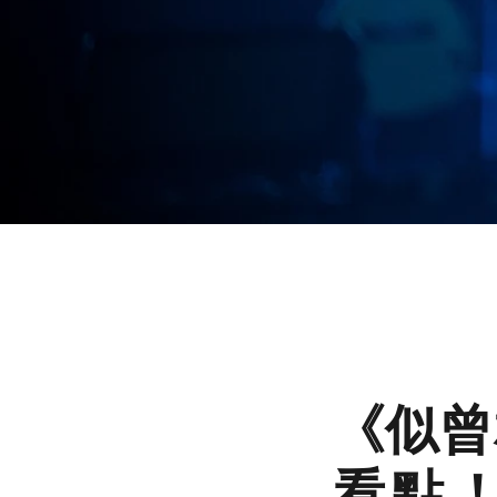
《似曾
看點