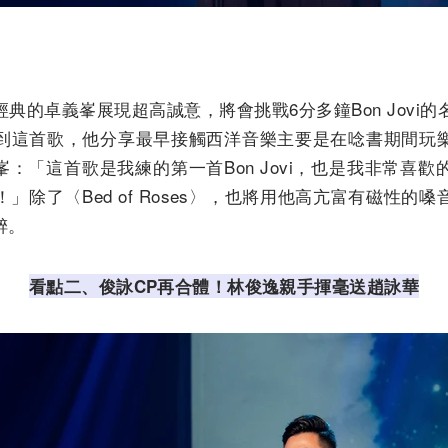
的卓義峯展現超高誠意，將會挑戰6分多鐘Bon Jovi的名曲〈B
到這首歌，他分享最早接觸西洋音樂主要是在唸書期間玩
卓義峯：「這首歌是我練的第一首Bon Jovi，也是我非常
」除了〈Bed of Roses〉，也將用他高亢富有磁性的
醉。
看點二、俊詠CP再合體！林俊逸親手揮毫送趙詠華