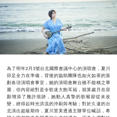
為了明年2月3號台北國際會議中心的演唱會，夏川
卯足全力在準備，背後的協助團隊也如火如荼的策
劃各項演唱會事宜，她的演唱會舞台雖不能稱之華
麗，但內容絕對是令歌迷大飽耳福，就算歲月在容
顏增添了幾許痕跡，她動人真摯的歌喉卻從未改
變，經得起時光洪流的沖刷與考驗；對於久違的台
北演出超級期待，夏川里美透過主辦單位喊話，希