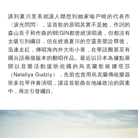
講到夏川里美就讓人聯想到她家喻戶曉的代表作
〈淚光閃閃〉，這首歌的原唱其實不是她，作詞的
森山良子和作曲的BEGIN都曾經演唱過，但都沒有
太吸引到矚目，但在經過夏川的空靈美聲詮釋後，
迅速走紅，傳唱海內外大街小巷，在華語圈甚至有
國台語兩個版本的翻唱作品。最近以日本為據點展
開以音樂活動援助祖國的烏克蘭歌姬娜塔莎
（Nataliya Gudziy），先前也曾用烏克蘭傳統樂器
班多拉琴伴奏演唱，讓這首歌曲在地緣政治的因素
中，再次引發矚目。