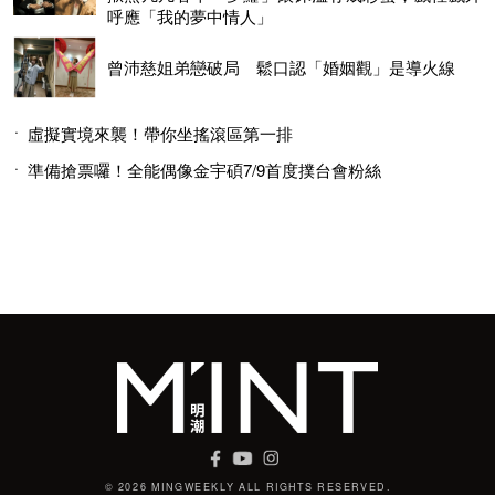
呼應「我的夢中情人」
曾沛慈姐弟戀破局 鬆口認「婚姻觀」是導火線
虛擬實境來襲！帶你坐搖滾區第一排
準備搶票囉！全能偶像金宇碩7/9首度撲台會粉絲
© 2026 MINGWEEKLY ALL RIGHTS RESERVED.