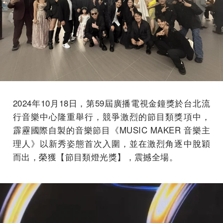
2024年10月18日，第59屆廣播電視金鐘獎於台北流
行音樂中心隆重舉行，競爭激烈的節目類獎項中，
霹靂國際自製的音樂節目《MUSIC MAKER 音樂主
理人》以新秀姿態首次入圍，並在激烈角逐中脫穎
而出，榮獲【節目類燈光獎】，震撼全場。