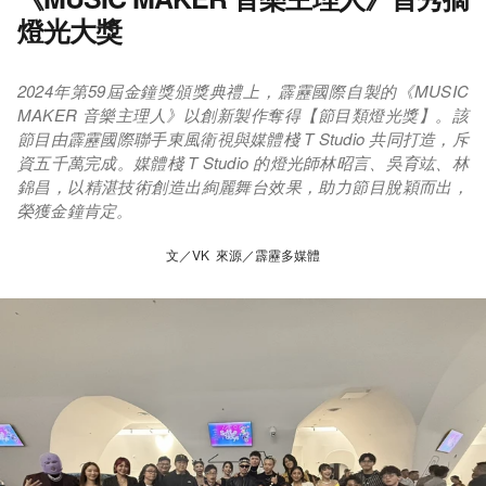
燈光大獎
2024年第59屆金鐘獎頒獎典禮上，霹靂國際自製的《MUSIC
MAKER 音樂主理人》以創新製作奪得【節目類燈光獎】。該
節目由霹靂國際聯手東風衛視與媒體棧 T Studio 共同打造，斥
資五千萬完成。媒體棧 T Studio 的燈光師林昭言、吳育竑、林
錦昌，以精湛技術創造出絢麗舞台效果，助力節目脫穎而出，
榮獲金鐘肯定。
文／VK 來源／霹靂多媒體