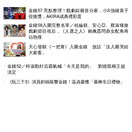
金鐘57 亮點整理！戲劇綜藝首分家，小S強碰黃子
佼搶獎，AKIRA成典禮彩蛋
金鐘58入圍完整名單／桂綸鎂、安心亞、蔡淑臻搶
戲劇節目視后，《人選之人》賴佩霞問鼎女配角再
佔熱搜
天心發願《一把青》入圍金鐘 放話「沒入圍哭給
大家看」
金鐘52／柯淑勤封后霸氣喊「今天是我的」 劉德凱稱王超
淡定
《阮三个3》演員斜槓敲響金鐘！温貞菱獲「最棒生日禮物」