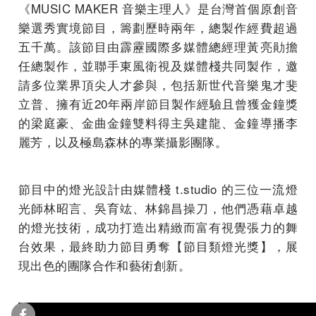
《MUSIC MAKER 音樂主理人》是台灣首個原創音
樂選秀實境節目，籌劃歷時兩年，總製作經費超過
五千萬。該節目由霹靂國際多媒體總經理黃亮勛擔
任總製作，並聯手東風衛視及媒體棧共同製作，邀
請多位業界頂尖人才參與，包括新世代音樂鬼才斐
立普、擁有近20年兩岸節目製作經驗且曾獲金鐘獎
的梁庭豪、金曲金鐘雙料得主吳建龍、金鐘導播李
麗芳，以及極島森林的專業攝影團隊。
節目中的燈光設計由媒體棧 t.studio 的三位一流燈
光師林昭言、吳育竑、林錦昌操刀，他們憑藉卓越
的燈光技術，成功打造出精緻而富有視覺張力的舞
台效果，最終助力節目勇奪【節目類燈光獎】，展
現出色的團隊合作和藝術創新。