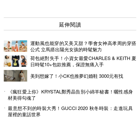
延伸閱讀
運動風也能穿的又美又甜？學會女神高孝周的穿搭
公式 立馬搭出陽光女孩的時髦魅力
荷包絕對失手！小資女最愛CHARLES & KEITH 夏
日時髦10+包款推薦，保證無痛入手
美到想嫁了！小CK也推夢幻婚鞋 3000元有找
《瘋狂愛上你》KRYSTAL鄭秀晶告別小綿羊秘書！曬性感身
材美得勾魂了
最意想不到的時裝大秀！GUCCI 2020 秋冬時裝：走進玩具
屋裡的童話世界