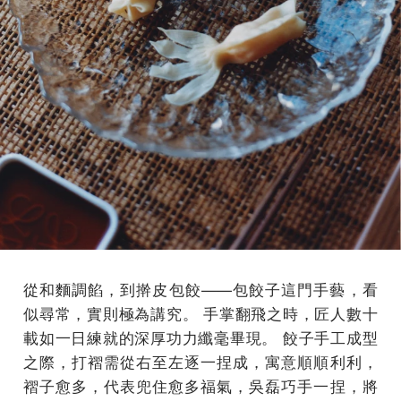
從和麵調餡，到擀皮包餃——包餃子這門手藝，看
似尋常，實則極為講究。 手掌翻飛之時，匠人數十
載如一日練就的深厚功力纖毫畢現。 餃子手工成型
之際，打褶需從右至左逐一捏成，寓意順順利利，
褶子愈多，代表兜住愈多福氣，吳磊巧手一捏，將