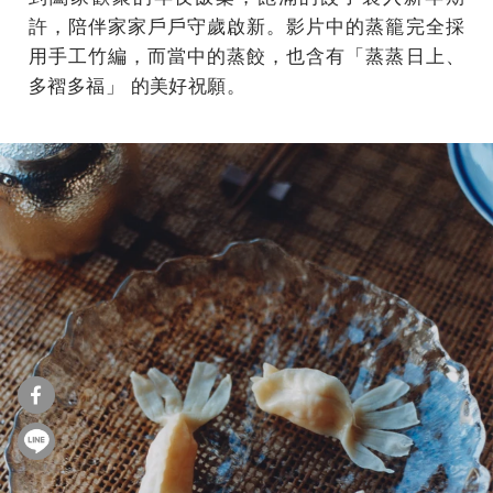
許，陪伴家家戶戶守歲啟新。影片中的蒸籠完全採
用手工竹編，而當中的蒸餃，也含有「蒸蒸日上、
多褶多福」 的美好祝願。