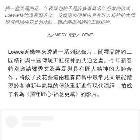
插一盆美麗的花、年夜飯包餃子是許多家庭過年必做的儀式，
Loewe特地邀來鄭秀文、吳磊兩位明星向具有匠人精神的大師
學習體驗插花及包水餃，藉此闡揚品牌的工藝精神。
文／MIDDY 來源／LOEWE
Loewe近幾年來透過一系列紀錄片，闡釋品牌的工
匠精神與中國傳統工匠精神的共通之處。今年新春
特別邀請鄭秀文及吳磊與具有匠人精神的大師合
作，將餃子及花藝這兩種春節當中最常見又最能體
現於各地新年氣氛的傳統重新進行現代演繹，拍成
了名為《羅守匠心·福意更威》的影片。