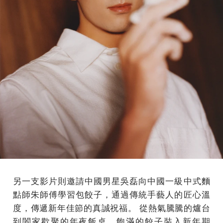
另一支影片則邀請中國男星吳磊向中國一級中式麵
點師朱師傅學習包餃子，通過傳統手藝人的匠心溫
度，傳遞新年佳節的真誠祝福。 從熱氣騰騰的爐台
到闔家歡聚的年夜飯桌，飽滿的餃子裝入新年期