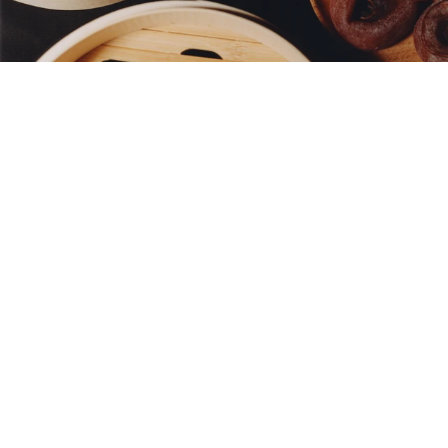
採用全手工竹編的蒸籠，呼應Loewe引以為傲的工
藝精神。
吳磊以年輕一代的身份，師從麵點匠人一日，探尋
包餃子這門傳統技藝中的門路奧妙，為年夜飯添一