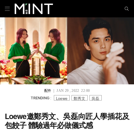
配件
｜ JAN 29 , 2022 22:00
Loewe
鄭秀文
吳磊
TRENDING :
Loewe邀鄭秀文、吳磊向匠人學插花及
包餃子 體驗過年必做儀式感