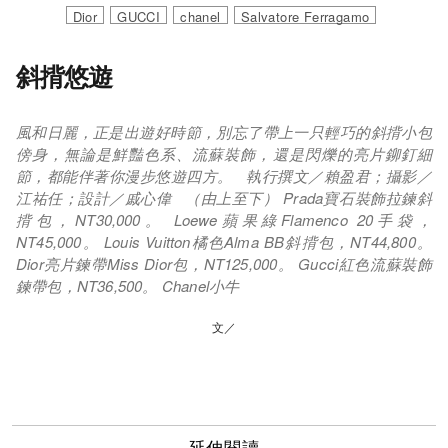
Dior
GUCCI
chanel
Salvatore Ferragamo
斜揹悠遊
風和日麗，正是出遊好時節，別忘了帶上一只輕巧的斜揹小包
傍身，無論是鮮豔色系、流蘇裝飾，還是閃爍的亮片鉚釘細
節，都能伴著你漫步悠遊四方。 執行撰文／賴盈君；攝影／
江祐任；設計／戚心偉 （由上至下） Prada寶石裝飾拉鍊斜
揹包，NT30,000。 Loewe蘋果綠Flamenco 20手袋，
NT45,000。 Louis Vuitton橘色Alma BB斜揹包，NT44,800。
Dior亮片鍊帶Miss Dior包，NT125,000。 Gucci紅色流蘇裝飾
鍊帶包，NT36,500。 Chanel小牛
文／
延伸閱讀