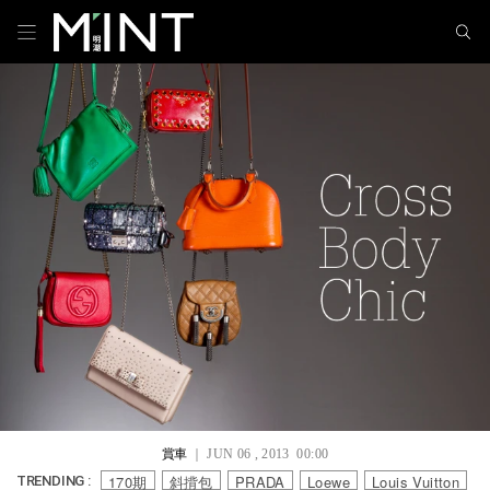
賞車
｜ JUN 06 , 2013 00:00
170期
斜揹包
PRADA
Loewe
Louis Vuitton
TRENDING :