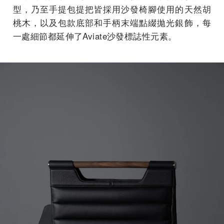
型，乃至手提包提把皆採用沙發椅腳使用的天然胡
桃木，以及包款底部和手柄末端點綴拋光銀飾，每
一處細節都延伸了Aviate沙發標誌性元素。