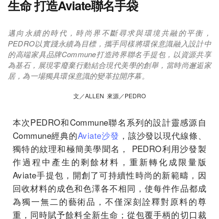
生命 打造Aviate聯名手袋
邁向永續的時代，時尚界不斷尋求與環境共融的平衡，
PEDRO以實踐永續為目標，攜手同樣將環保意識融入設計中
的高端家具品牌Commune打造跨界聯名手提包，以資源共享
為基石，展現零廢棄行動結合現代美學的創舉，當時尚邂逅家
居，為一場獨具環保意識的變革拉開序幕。
文／ALLEN 來源／PEDRO
本次PEDRO和Commune聯名系列的設計靈感源自
Commune經典的
Aviate沙發
，該沙發以現代線條、
獨特的紋理和極簡美學聞名， PEDRO利用沙發製
作過程中產生的剩餘材料，重新轉化成限量版
Aviate手提包，開創了可持續性時尚的新範疇，因
回收材料的成色和色澤各不相同，使每件作品都成
為獨一無二的藝術品，不僅深刻詮釋對原料的尊
重，同時賦予餘料全新生命；從包覆手柄的切口裁