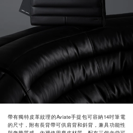
帶有獨特皮革紋理的Aviate手提包可容納14吋筆電
的尺寸，附有長背帶可供肩背和斜背，兼具功能性
與奢華質感，內裡使用麂皮材質，配有三個內袋可