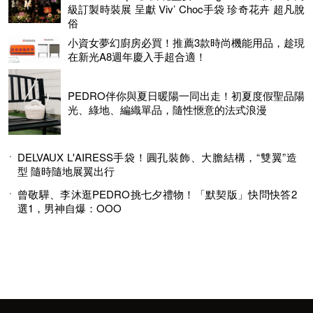
級訂製時裝展 呈獻 Viv’ Choc手袋 珍奇花卉 超凡脫
俗
小資女夢幻廚房必買！推薦3款時尚機能用品，趁現
在新光A8週年慶入手超合適！
PEDRO伴你與夏日暖陽一同出走！初夏度假聖品陽
光、綠地、編織單品，隨性愜意的法式浪漫
DELVAUX L'AIRESS手袋！圓孔裝飾、大膽結構，“雙翼”造
型 隨時隨地展翼出行
曾敬驊、李沐逛PEDRO挑七夕禮物！「默契版」快問快答2
選1，男神自爆：OOO