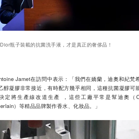
，Dior瓶子裝載的抗菌洗手液，才是真正的奢侈品！
c Antoine Jamet在訪問中表示：「我們在嬌蘭，迪奧和
乙醇凝膠非常接近，有時配方幾乎相同，這種抗菌凝膠可
將生產線改道生產 ，這些工廠平常是幫迪奧（Christ
Guerlain）等精品品牌製作香水、化妝品。」