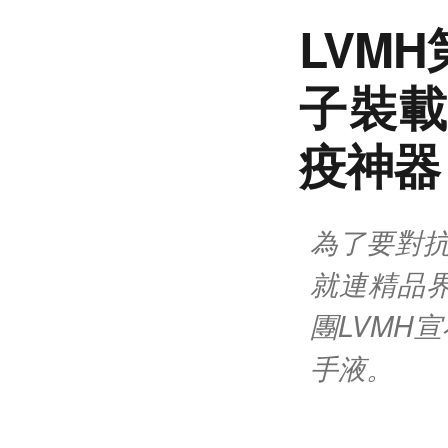
LVM
子裝載
疫神器
為了要對抗
就連精品
團LVMH
手液。