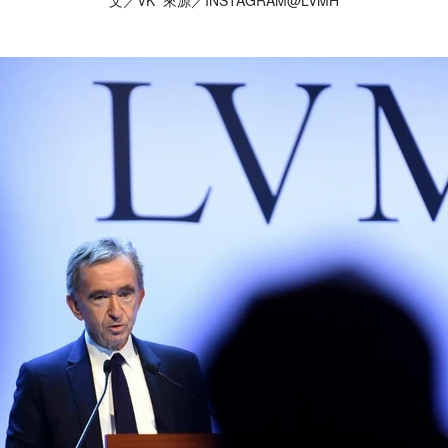
文／VK 來源／INSTAGRAM@LVMH