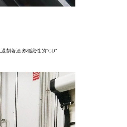
還刻著迪奧標識性的“CD”