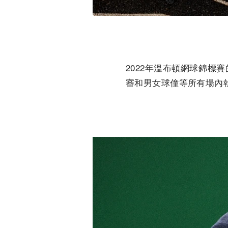
2022年溫布頓網球錦標賽的
審和男女球僮等所有場內