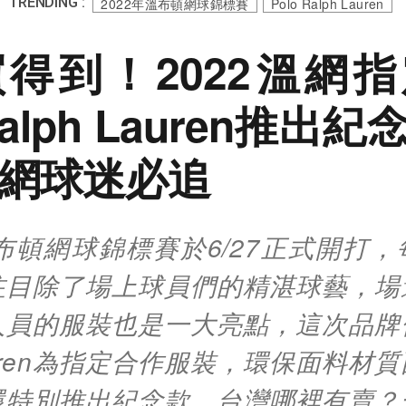
TRENDING :
2022年溫布頓網球錦標賽
Polo Ralph Lauren
得到！2022溫網
 Ralph Lauren推出
款網球迷必追
溫布頓網球錦標賽於6/27正式開打
注目除了場上球員們的精湛球藝，場
員的服裝也是一大亮點，這次品牌依
 Lauren為指定合作服裝，環保面料材
還特別推出紀念款，台灣哪裡有賣？