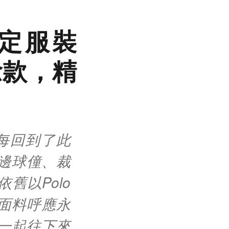
指定服裝
紀念款，精
，每回到了此
邊球僮、裁
舊以Polo
質面料呼應永
一起往下來