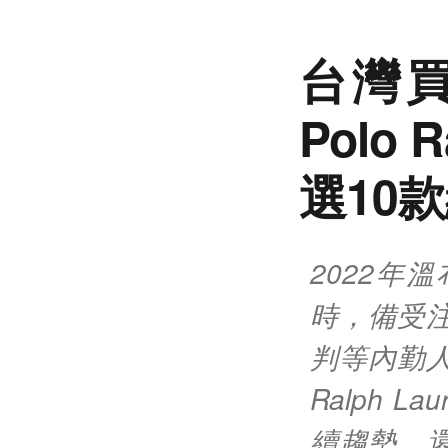
台灣買
Polo
選10
2022年
時，備受
判等內勤人
Ralph
續趨勢，