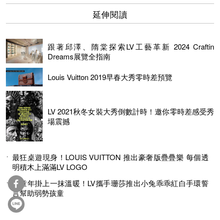
延伸閱讀
跟著邱澤、隋棠探索LV工藝革新 2024 Craftin
Dreams展覽全指南
Louis Vuitton 2019早春大秀零時差預覽
LV 2021秋冬女裝大秀倒數計時！邀你零時差感受秀
場震撼
最狂桌遊現身！LOUIS VUITTON 推出豪奢版疊疊樂 每個透
明積木上滿滿LV LOGO
為童年掛上一抹溫暖！LV攜手珊莎推出小兔乖乖紅白手環誓
言幫助弱勢孩童