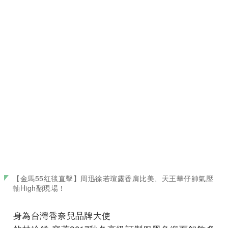
【金馬55红毯直擊】周迅徐若瑄露香肩比美、天王華仔帥氣壓
軸High翻現場！
身為台灣香奈兒品牌大使