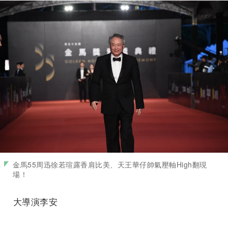
金馬55周迅徐若瑄露香肩比美、天王華仔帥氣壓軸High翻現
場！
大導演李安