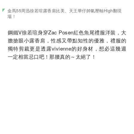
金馬55周迅徐若瑄露香肩比美、天王華仔帥氣壓軸High翻現
場！
鋼鐵V徐若瑄身穿Zac Posen紅色魚尾禮服洋裝，大
膽搶眼小露香肩，性感又帶點知性的優雅，禮服的
獨特剪裁更是透露vivienne的好身材，想必這幾週
一定相當忌口吧！那腰真的～太絕了！