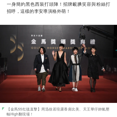
一身簡約黑色西裝打頭陣！招牌靦腆笑容與粉絲打
招呼，這樣的李安導演格外萌！
【金馬55红毯直擊】周迅徐若瑄露香肩比美、天王華仔帥氣壓
軸High翻現場！