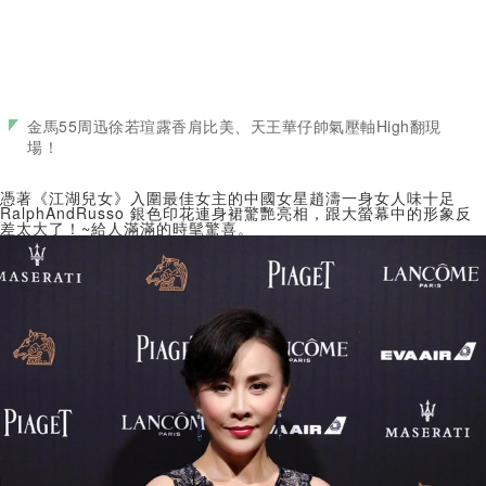
金馬55周迅徐若瑄露香肩比美、天王華仔帥氣壓軸High翻現
場！
憑著《江湖兒女》入圍最佳女主的中國女星趙濤一身女人味十足
RalphAndRusso 銀色印花連身裙驚艷亮相，跟大螢幕中的形象反
差太大了！~給人滿滿的時髦驚喜。