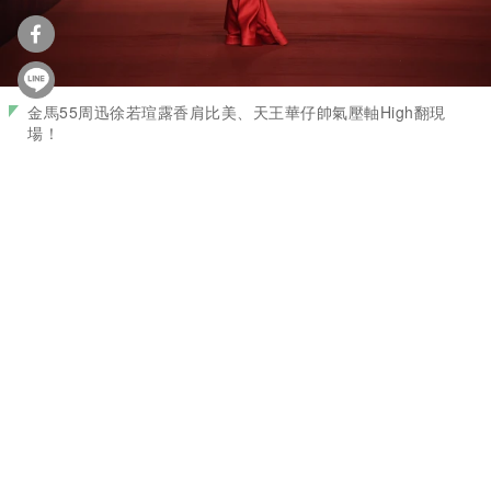
金馬55周迅徐若瑄露香肩比美、天王華仔帥氣壓軸High翻現
場！