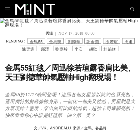
秀場
｜ NOV 17 , 2018 00:00
金馬55
金馬獎
劉德華
謝金燕
徐若瑄
周迅
TRENDING :
陳奕迅
邱澤
劉嘉玲
李安
胡歌
桂綸鎂
金馬55紅毯／周迅徐若瑄露香肩比美、
天王劉德華帥氣壓軸High翻現場！
金馬55於11/17晚間登場！這回各個女星皆以簡約色系亮相，
運用獨特的剪裁修飾身形，一個比一個美又性感，男星則是大
方展現紳士態度，穿出無可比擬的帥氣，超強卡司耀眼亮相！
快來看看你心中誰是紅毯第一帥？第一美？
文／VK、ANDREALU 來源／金馬、各品牌