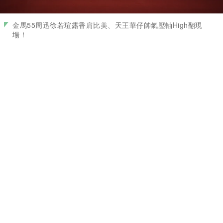
金馬55周迅徐若瑄露香肩比美、天王華仔帥氣壓軸High翻現
場！