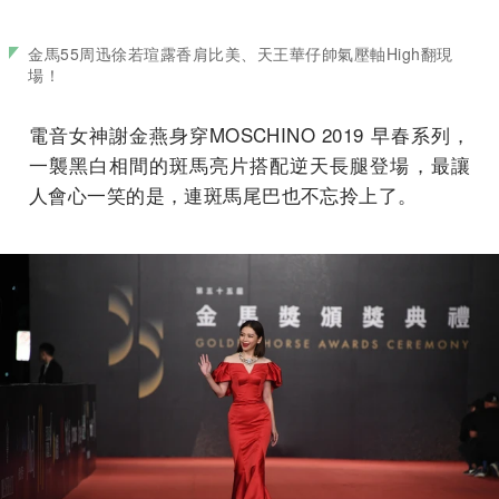
金馬55周迅徐若瑄露香肩比美、天王華仔帥氣壓軸High翻現
場！
電音女神謝金燕身穿MOSCHINO 2019 早春系列，
一襲黑白相間的斑馬亮片搭配逆天長腿登場，最讓
人會心一笑的是，連斑馬尾巴也不忘拎上了。