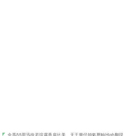
金馬55周迅徐若瑄露香肩比美、天王華仔帥氣壓軸High翻現