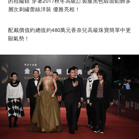
的桂綸鎂 穿著2017秋冬高級訂製服黑色緞面釦飾多
層次刺繡蕾絲洋裝 優雅亮相！
配戴價值約總值約480萬元香奈兒高級珠寶簡單中更
顯氣勢！